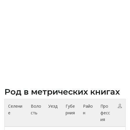
Род в метрических книгах
Селени
Воло
Уезд
Губе
Райо
Про
е
сть
рния
н
фесс
ия