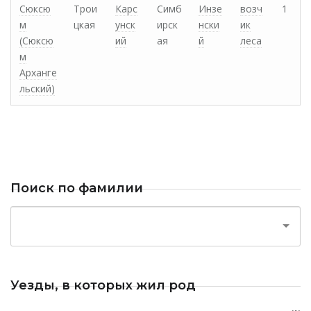
Сюксю
Трои
Карс
Симб
Инзе
возч
1
м
цкая
унск
ирск
нски
ик
(Сюксю
ий
ая
й
леса
м
Арханге
льский)
Поиск по фамилии
Уезды, в которых жил род