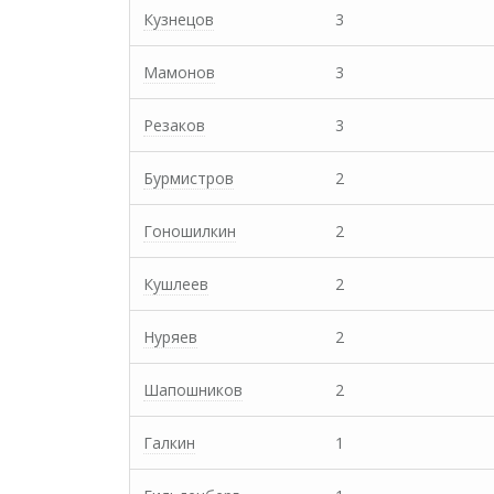
Кузнецов
3
Мамонов
3
Резаков
3
Бурмистров
2
Гоношилкин
2
Кушлеев
2
Нуряев
2
Шапошников
2
Галкин
1