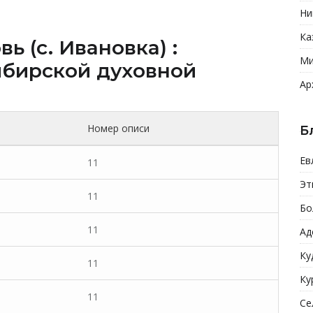
Ни
Ка
ь (c. Ивановка) :
Ми
бирской духовной
Ар
Номер описи
Б
Ев
11
Эт
11
Бо
11
Ад
Ку
11
Ку
11
Се