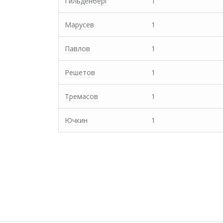
Гильденберг
1
Марусев
1
Павлов
1
Решетов
1
Тремасов
1
Ючкин
1