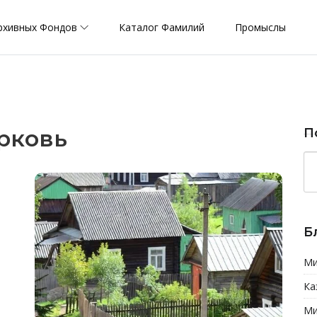
рхивных Фондов
Каталог Фамилий
Промыслы
рковь
П
Б
Ми
Ка
Ми