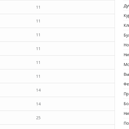
Ду
11
Ку
11
Кл
11
Бу
Но
11
Ни
11
Мо
Вы
11
Фе
14
Пр
Бо
14
Ни
25
По