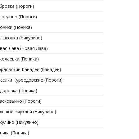
бровка (Пороги)
роедово (Пороги)
ючики (Поника)
лгаковка (Никулино)
вая Лава (Новая Лава)
колаевка (Поника)
рдовский Канадей (Канадей)
селки Куроедовские (Пороги)
доровка (Поника)
асковьино (Пороги)
льшой Чирклей (Никулино)
кулино (Никулино)
ника (Поника)