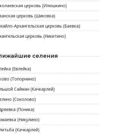
колаевская церковь (Илюшкино)
занская церковь (Шиковка)
хайло-Архангельская церковь (Баевка)
хангельская церковь (Никитино)
лижайшие селения
лейка (Евлейка)
ково (Топорнино)
льшой Сайман (Качкарлей)
елино (Соколово)
дряевка (Поника)
рмаевка (Никулино)
литьба (Качкарлей)