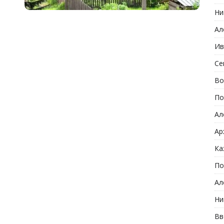
Ни
Ал
Ив
Се
Во
По
Ал
Ар
Ка
По
Ал
Ни
Вв