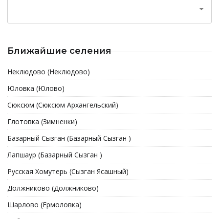
Ближайшие селения
Неклюдово (Неклюдово)
Юловка (Юлово)
Сюксюм (Сюксюм Архангельский)
Глотовка (Зимненки)
Базарный Сызган (Базарный Сызган )
Лапшаур (Базарный Сызган )
Русская Хомутерь (Сызган Ясашный)
Должниково (Должниково)
Шарлово (Ермоловка)