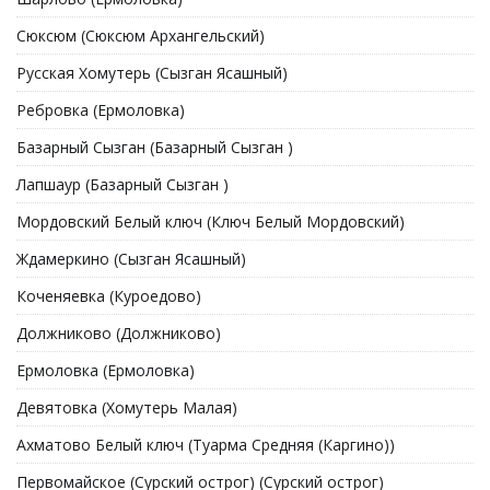
Сюксюм (Сюксюм Архангельский)
Русская Хомутерь (Сызган Ясашный)
Ребровка (Ермоловка)
Базарный Сызган (Базарный Сызган )
Лапшаур (Базарный Сызган )
Мордовский Белый ключ (Ключ Белый Мордовский)
Ждамеркино (Сызган Ясашный)
Коченяевка (Куроедово)
Должниково (Должниково)
Ермоловка (Ермоловка)
Девятовка (Хомутерь Малая)
Ахматово Белый ключ (Туарма Средняя (Каргино))
Первомайское (Сурский острог) (Сурский острог)