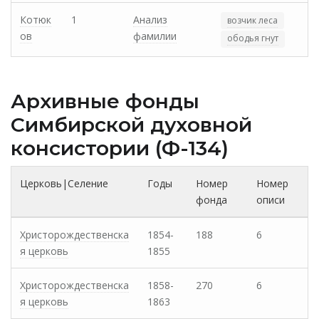
Котюк
1
Анализ
возчик леса
ов
фамилии
ободья гнут
Архивные фонды
Cимбирской духовной
консистории (Ф-134)
Церковь|Селение
Годы
Номер
Номер
фонда
описи
Христорождественска
1854-
188
6
я церковь
1855
Христорождественска
1858-
270
6
я церковь
1863