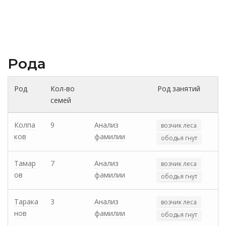
Рода
Род
Кол-во
Род занятий
семей
Колпа
9
Анализ
возчик леса
ков
фамилии
ободья гнут
Тамар
7
Анализ
возчик леса
ов
фамилии
ободья гнут
Тарака
3
Анализ
возчик леса
нов
фамилии
ободья гнут