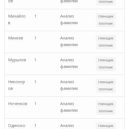
ов
фамилии
плотник
Михайло
1
Анализ
глинщик
в
фамилии
плотник
Михеев
1
Анализ
глинщик
фамилии
плотник
Мурылов
1
Анализ
глинщик
фамилии
плотник
Никонор
1
Анализ
глинщик
ов
фамилии
плотник
Ноченков
1
Анализ
глинщик
фамилии
плотник
Одиноко
1
Анализ
глинщик