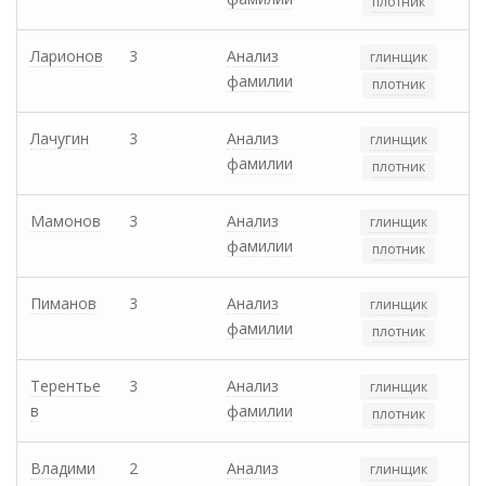
плотник
Ларионов
3
Анализ
глинщик
фамилии
плотник
Лачугин
3
Анализ
глинщик
фамилии
плотник
Мамонов
3
Анализ
глинщик
фамилии
плотник
Пиманов
3
Анализ
глинщик
фамилии
плотник
Терентье
3
Анализ
глинщик
в
фамилии
плотник
Владими
2
Анализ
глинщик