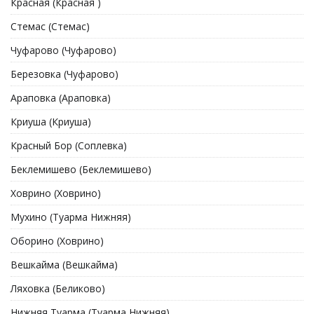
Красная (Красная )
Стемас (Стемас)
Чуфарово (Чуфарово)
Березовка (Чуфарово)
Араповка (Араповка)
Криуша (Криуша)
Красный Бор (Соплевка)
Беклемишево (Беклемишево)
Ховрино (Xоврино)
Мухино (Туарма Нижняя)
Оборино (Xоврино)
Вешкайма (Вешкайма)
Ляховка (Беликово)
Нижняя Туарма (Туарма Нижняя)