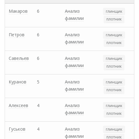
Макаров
6
Анализ
глинщик
фамилии
плотник
Петров
6
Анализ
глинщик
фамилии
плотник
Савельев
6
Анализ
глинщик
фамилии
плотник
Куранов
5
Анализ
глинщик
фамилии
плотник
Алексеев
4
Анализ
глинщик
фамилии
плотник
Гуськов
4
Анализ
глинщик
фамилии
плотник