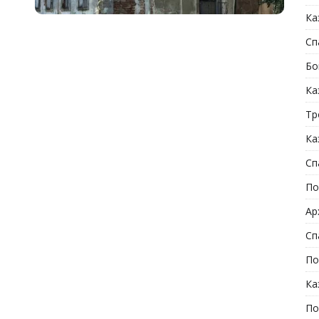
Ка
Сп
Бо
Ка
Тр
Ка
Сп
По
Ар
Сп
По
Ка
По