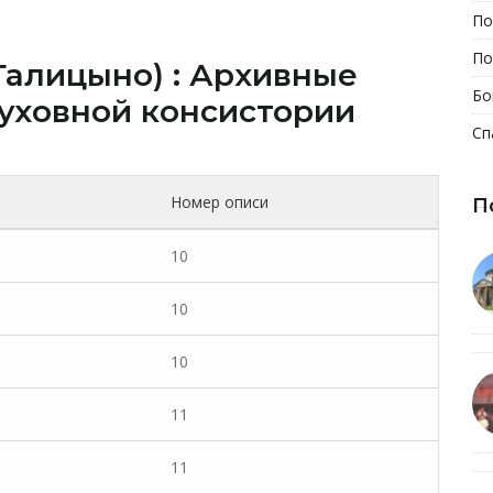
По
По
 Галицыно) : Архивные
Бо
уховной консистории
Сп
Номер описи
П
10
10
10
11
11