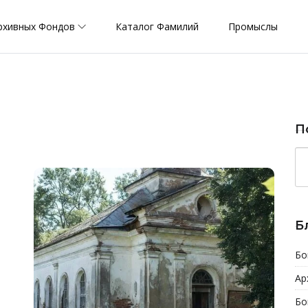
рхивных Фондов
Каталог Фамилий
Промыслы
П
Б
Бо
Ар
Бо