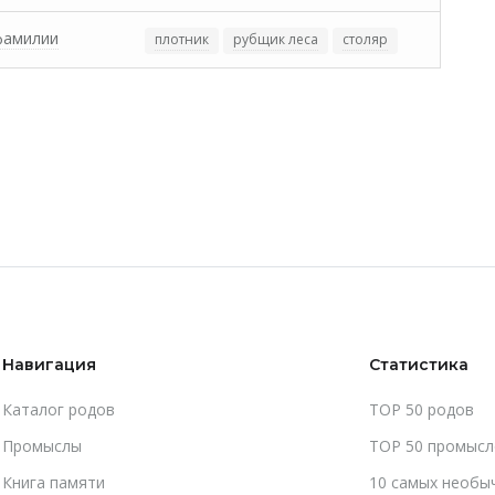
фамилии
плотник
рубщик леса
столяр
Навигация
Статистика
Каталог родов
TOP 50 родов
Промыслы
TOP 50 промысл
Книга памяти
10 самых необы