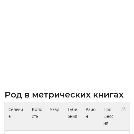
Род в метрических книгах
Селени
Воло
Уезд
Губе
Райо
Про
е
сть
рния
н
фесс
ия