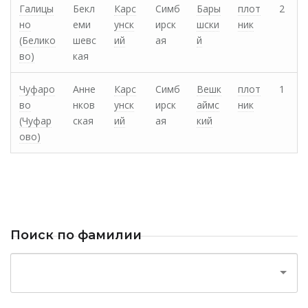
Галицы
Бекл
Карс
Симб
Бары
плот
2
но
еми
унск
ирск
шски
ник
(Белико
шевс
ий
ая
й
во)
кая
Чуфаро
Анне
Карс
Симб
Вешк
плот
1
во
нков
унск
ирск
аймс
ник
(Чуфар
ская
ий
ая
кий
ово)
Поиск по фамилии