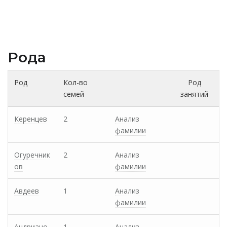
Рода
Род
Кол-во
Род
семей
занятий
Керенцев
2
Анализ
фамилии
Огуречник
2
Анализ
ов
фамилии
Авдеев
1
Анализ
фамилии
Андриано
1
Анализ