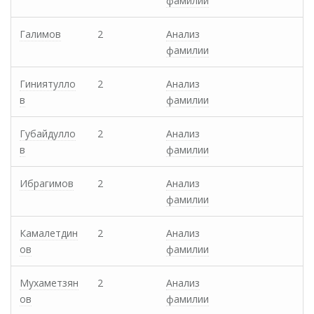
фамилии
Галимов
2
Анализ
фамилии
Гиниятулло
2
Анализ
в
фамилии
Губайдулло
2
Анализ
в
фамилии
Ибрагимов
2
Анализ
фамилии
Камалетдин
2
Анализ
ов
фамилии
Мухаметзян
2
Анализ
ов
фамилии