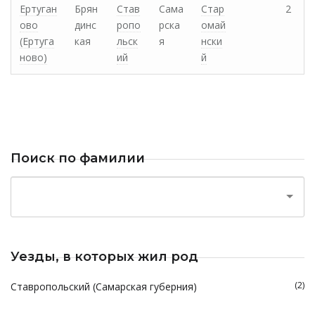
Ертуган
Брян
Став
Сама
Стар
2
ово
динс
ропо
рска
омай
(Ертуга
кая
льск
я
нски
ново)
ий
й
Поиск по фамилии
Уезды, в которых жил род
(2)
Ставропольский (Самарская губерния)