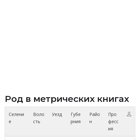
Род в метрических книгах
Селени
Воло
Уезд
Губе
Райо
Про
е
сть
рния
н
фесс
ия