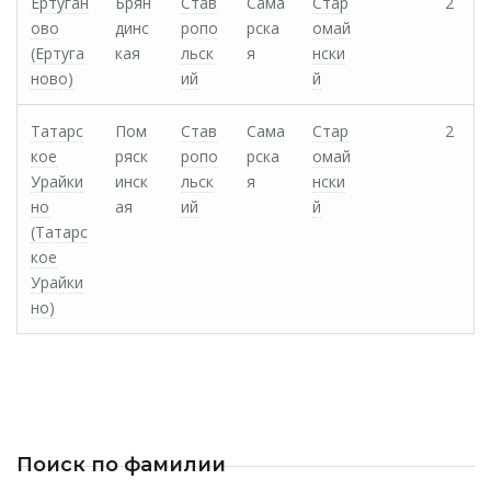
Ертуган
Брян
Став
Сама
Стар
2
ово
динс
ропо
рска
омай
(Ертуга
кая
льск
я
нски
ново)
ий
й
Татарс
Пом
Став
Сама
Стар
2
кое
ряск
ропо
рска
омай
Урайки
инск
льск
я
нски
но
ая
ий
й
(Татарс
кое
Урайки
но)
Поиск по фамилии