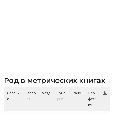
Род в метрических книгах
Селени
Воло
Уезд
Губе
Райо
Про
е
сть
рния
н
фесс
ия