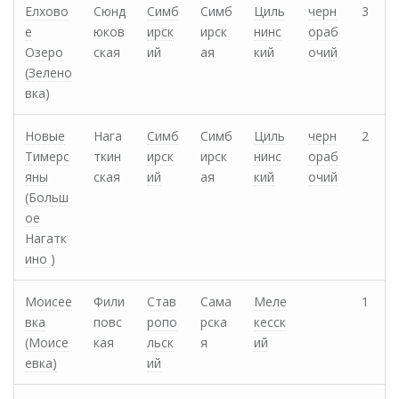
Елхово
Сюнд
Симб
Симб
Циль
черн
3
е
юков
ирск
ирск
нинс
ораб
Озеро
ская
ий
ая
кий
очий
(Зелено
вка)
Новые
Нага
Симб
Симб
Циль
черн
2
Тимерс
ткин
ирск
ирск
нинс
ораб
яны
ская
ий
ая
кий
очий
(Больш
ое
Нагатк
ино )
Моисее
Фили
Став
Сама
Меле
1
вка
повс
ропо
рска
кесск
(Моисе
кая
льск
я
ий
евка)
ий