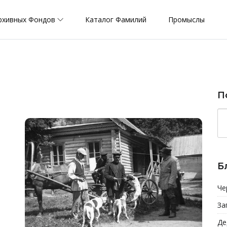
рхивных Фондов
Каталог Фамилий
Промыслы
П
Б
Че
За
Де