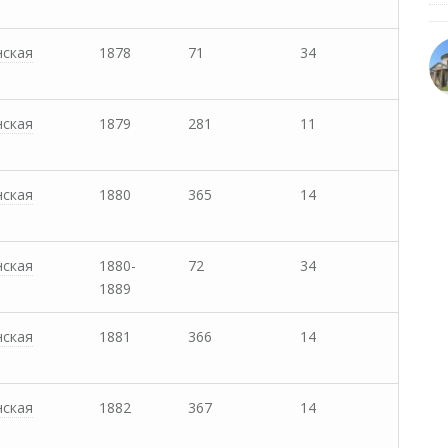
нская
1878
71
34
нская
1879
281
11
нская
1880
365
14
нская
1880-
72
34
1889
нская
1881
366
14
нская
1882
367
14