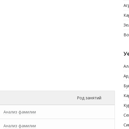
Аг
Ка
Зе
Во
У
Ал
Ар
Бу
Ка
Род занятий
Ку
Анализ фамилии
Се
Си
Анализ фамилии