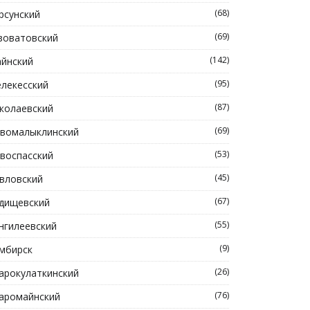
(68)
рсунский
(69)
зоватовский
(142)
йнский
(95)
лекесский
(87)
колаевский
(69)
вомалыклинский
(53)
воспасский
(45)
вловский
(67)
дищевский
(55)
нгилеевский
(9)
мбирск
(26)
арокулаткинский
(76)
аромайнский