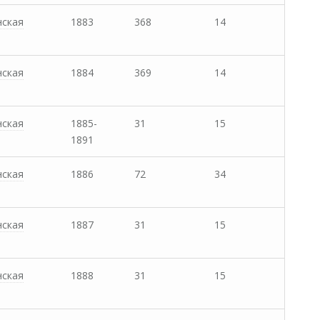
нская
1883
368
14
нская
1884
369
14
нская
1885-
31
15
1891
нская
1886
72
34
нская
1887
31
15
нская
1888
31
15