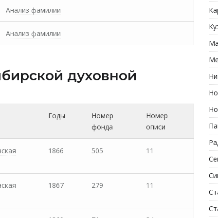
Анализ фамилии
Ка
Ку
Анализ фамилии
Ма
Ме
бирской духовной
Ни
Но
Но
Годы
Номер
Номер
Па
фонда
описи
Ра
нская
1866
505
11
Се
Си
нская
1867
279
11
Ст
Ст