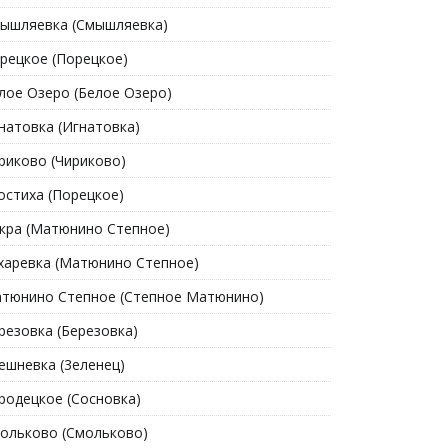
ышляевка (Смышляевка)
рецкое (Порецкое)
лое Озеро (Белое Озеро)
натовка (Игнатовка)
риково (Чириково)
остиха (Порецкое)
кра (Матюнино Степное)
харевка (Матюнино Степное)
тюнино Степное (Степное Матюнино)
резовка (Березовка)
ешневка (3еленец)
родецкое (Сосновка)
ольково (Смольково)