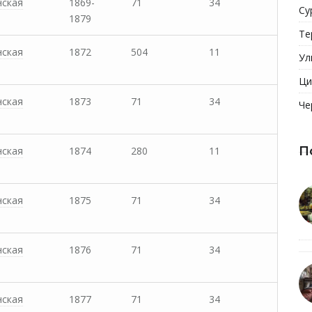
нская
1869-
71
34
Су
1879
Те
нская
1872
504
11
Ул
Ци
нская
1873
71
34
Че
П
нская
1874
280
11
нская
1875
71
34
нская
1876
71
34
нская
1877
71
34