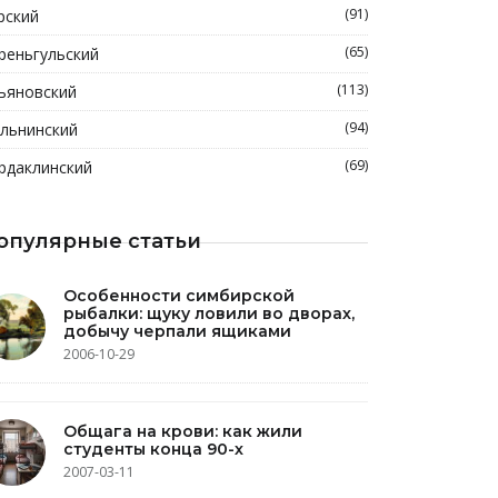
(91)
рский
(65)
реньгульский
(113)
ьяновский
(94)
льнинский
(69)
рдаклинский
опулярные статьи
Особенности симбирской
рыбалки: щуку ловили во дворах,
добычу черпали ящиками
2006-10-29
Общага на крови: как жили
студенты конца 90-х
2007-03-11