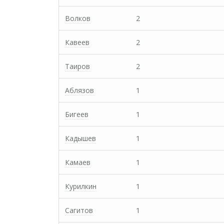
Волков
2
Кавеев
2
Таиров
2
Аблязов
1
Бигеев
1
Кадышев
1
Камаев
1
Курилкин
1
Сагитов
1