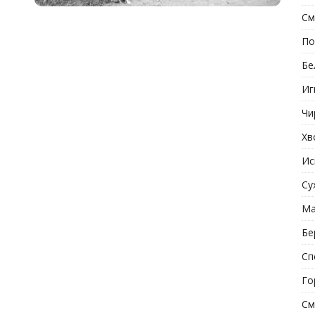
См
По
Бе
Иг
Чи
Хв
Ис
Су
Ма
Бе
Сп
Го
См