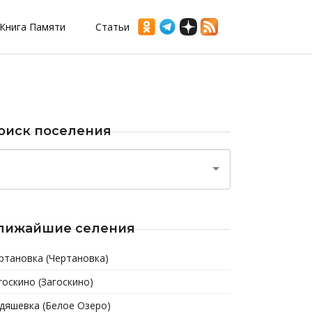
Книга Памяти
Статьи
оиск поселения
лижайшие селения
ртановка (Чертановка)
госкино (Загоскино)
дяшевка (Белое Озеро)