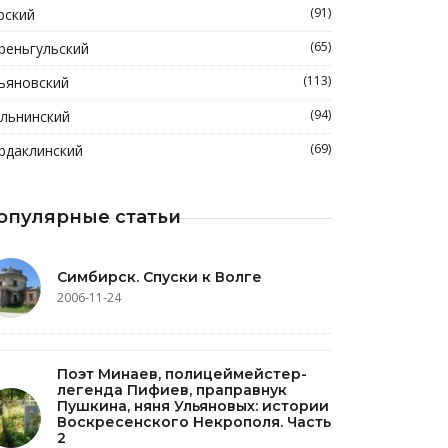
(91)
рский
(65)
реньгульский
(113)
ьяновский
(94)
льнинский
(69)
рдаклинский
опулярные статьи
Симбирск. Спуски к Волге
2006-11-24
Поэт Минаев, полицеймейстер-
легенда Пифиев, праправнук
Пушкина, няня Ульяновых: истории
Воскресенского Некрополя. Часть
2