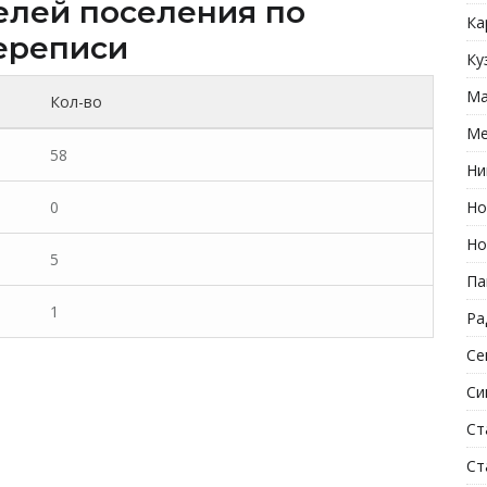
елей поселения по
Ка
ереписи
Ку
Ма
Кол-во
Ме
58
Ни
0
Но
Но
5
Па
1
Ра
Се
Си
Ст
Ст