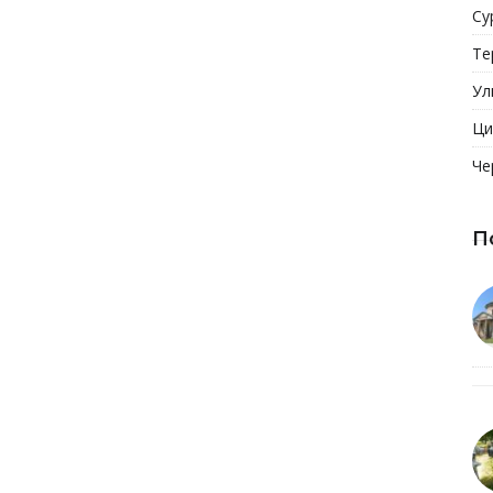
Су
Те
Ул
Ци
Че
П