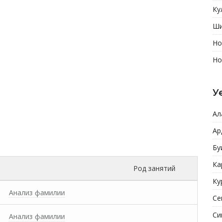
Ку
Ши
Но
Но
У
Ал
Ар
Бу
Ка
Род занятий
Ку
Анализ фамилии
Се
Си
Анализ фамилии