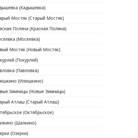
дышевка (Кадышевка)
арый Мостяк (Старый Мостяк)
асная Поляна (Красная Поляна)
сеевка (Мосеевка)
вый Мостяк (Новый Мостяк)
курлей (Покурлей)
вловка (Павловка)
юшкино (Илюшкино)
вые Зимницы (Новые Зимницы)
арый Атлаш (Старый Атлаш)
тябрьское (Октябрьское)
лкино (Шалкино)
ерки (Озерки)