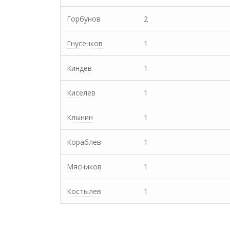
Горбунов
2
Гнусенков
1
Киндев
1
Киселев
1
Клынин
1
Кораблев
1
Мясников
1
Костылев
1