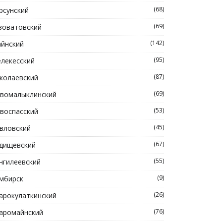
(68)
рсунский
(69)
зоватовский
(142)
йнский
(95)
лекесский
(87)
колаевский
(69)
вомалыклинский
(53)
воспасский
(45)
вловский
(67)
дищевский
(55)
нгилеевский
(9)
мбирск
(26)
арокулаткинский
(76)
аромайнский