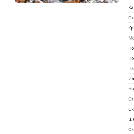
Ка
Ст
Кр
Мо
Но
По
Па
Ил
Но
Ст
Ок
Ша
Оз