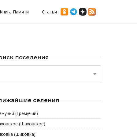
Книга Памяти
Статьи
оиск поселения
лижайшие селения
емучий (Гремучий)
ховское (Шаховское)
ковка (Шиковка)