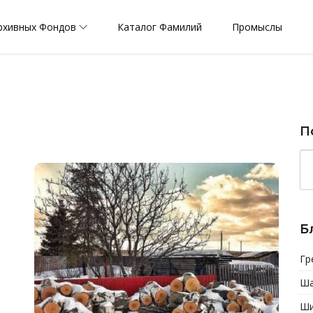
рхивных Фондов
Каталог Фамилий
Промыслы
П
Б
Гр
Ша
Ши