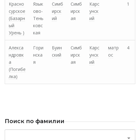
Красно
Язык
Симб
Симб
Карс
1
сурское
ово-
ирск
ирск
унск
(Базарн
Тень
ий
ая
ий
ый
ковс
Урень )
кая
Алекса
Гори
Буин
Симб
Карс
матр
4
ндровк
нска
ский
ирск
унск
ос
а
я
ая
ий
(Погибе
лка)
Поиск по фамилии