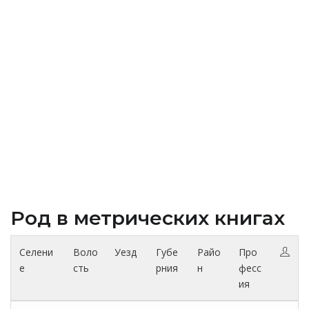
Род в метрических книгах
Селени
Воло
Уезд
Губе
Райо
Про
е
сть
рния
н
фесс
ия