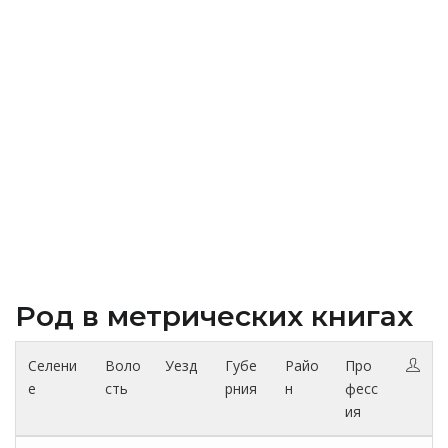
Род в метрических книгах
Селени
Воло
Уезд
Губе
Райо
Про
е
сть
рния
н
фесс
ия