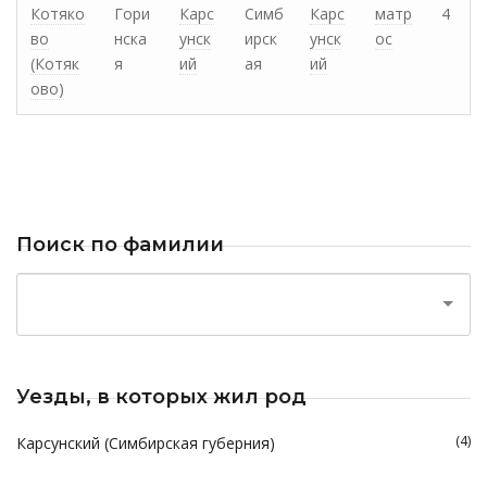
Котяко
Гори
Карс
Симб
Карс
матр
4
во
нска
унск
ирск
унск
ос
(Котяк
я
ий
ая
ий
ово)
Поиск по фамилии
Уезды, в которых жил род
(4)
Карсунский (Симбирская губерния)