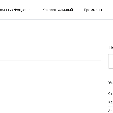
рхивных Фондов
Каталог Фамилий
Промыслы
П
У
Ст
Ка
Ал