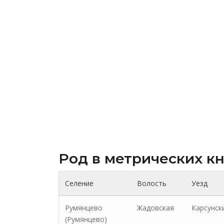
Род в метрических к
Селение
Волость
Уезд
Румянцево
Жадовская
Карсунск
(Румянцево)