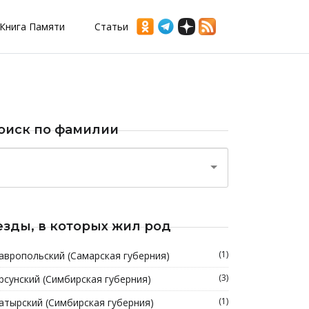
Книга Памяти
Статьи
оиск по фамилии
езды, в которых жил род
(1)
авропольский (Самарская губерния)
(3)
рсунский (Симбирская губерния)
(1)
атырский (Симбирская губерния)