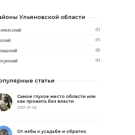
айоны Ульяновской области
(1)
лекесский
(1)
рский
(2)
рышский
(1)
рсунский
опулярные статьи
Самое глухое место области или
как прожить без власти
2007-01-04
От избы к усадьбе и обратно