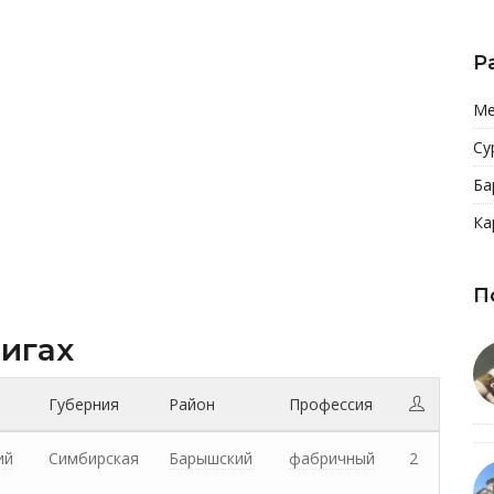
Р
Ме
Су
Ба
Ка
П
нигах
Губерния
Район
Профессия
ий
Симбирская
Барышский
фабричный
2