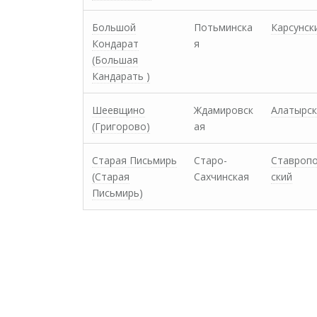
Большой
Потьминска
Карсунск
Кондарат
я
(Большая
Кандарать )
Шеевщино
Ждамировск
Алатырск
(Григорово)
ая
Старая Письмирь
Старо-
Ставроп
(Старая
Сахчинская
ский
Письмирь)