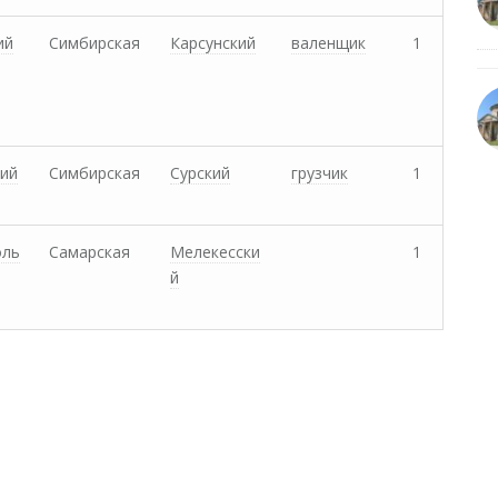
ий
Симбирская
Карсунский
валенщик
1
ий
Симбирская
Сурский
грузчик
1
оль
Самарская
Мелекесски
1
й