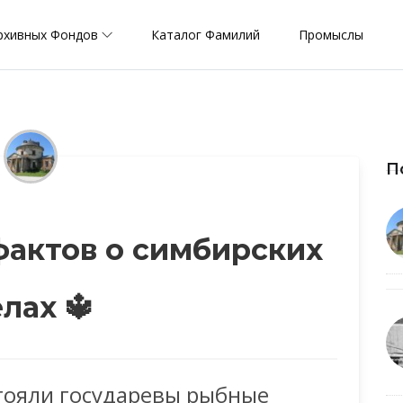
рхивных Фондов
Каталог Фамилий
Промыслы
П
фактов о симбирских
лах 🔱
стояли государевы рыбные