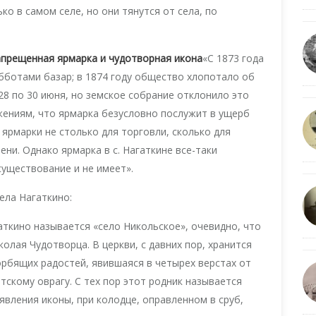
ко в самом селе, но они тянутся от села, по
запрещенная ярмарка и чудотворная икона
«С 1873 года
убботами базар; в 1874 году общество хлопотало об
 28 по 30 июня, но земское cобрание отклонило это
жениям, что ярмарка безусловно послужит в ущерб
ярмарки не столько для торговли, сколько для
ни. Однако ярмарка в с. Нагаткине все-таки
существование и не имеет».
ела Нагаткино:
гаткино называется «село Никольское», очевидно, что
колая Чудотворца. В церкви, с давних пор, хранится
рбящих радостей, явившаяся в четырех верстах от
тскому оврагу. С тех пор этот родник называется
явления иконы, при колодце, оправленном в сруб,