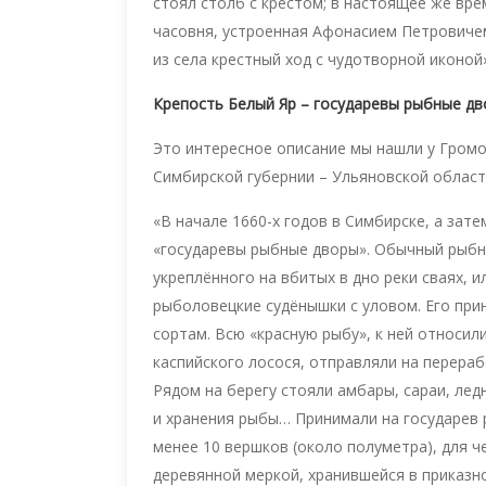
стоял столб с крестом; в настоящее же вр
часовня, устроенная Афонасием Петровиче
из села крестный ход с чудотворной иконой»
Крепость Белый Яр – государевы рыбные д
Это интересное описание мы нашли у Громов
Симбирской губернии – Ульяновской област
«В начале 1660-х годов в Симбирске, а зате
«государевы рыбные дворы». Обычный рыбн
укреплённого на вбитых в дно реки сваях, и
рыболовецкие судёнышки с уловом. Его при
сортам. Всю «красную рыбу», к ней относили
каспийского лосося, отправляли на перераб
Рядом на берегу стояли амбары, сараи, лед
и хранения рыбы… Принимали на государев 
менее 10 вершков (около полуметра), для 
деревянной меркой, хранившейся в приказн