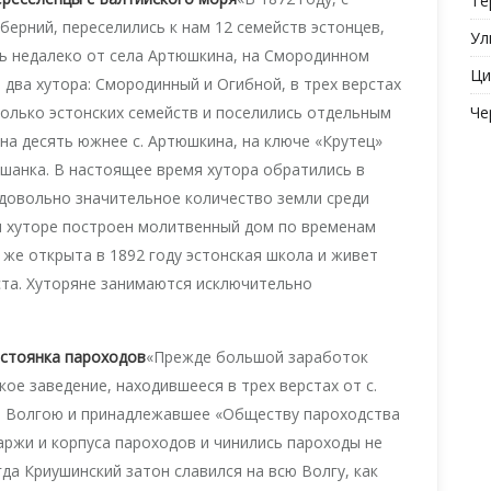
Те
уберний, переселились к нам 12 семейств эстонцев,
Ул
сь недалеко от села Артюшкина, на Смородинном
Ци
 два хутора: Смородинный и Огибной, в трех верстах
сколько эстонских семейств и поселились отдельным
Че
 на десять южнее с. Артюшкина, на ключе «Крутец»
пшанка. В настоящее время хутора обратились в
 довольно значительное количество земли среди
 хуторе построен молитвенный дом по временам
 же открыта в 1892 году эстонская школа и живет
ста. Хуторяне занимаются исключительно
 стоянка пароходов
«Прежде большой заработок
е заведение, находившееся в трех верстах от с.
сь Волгою и принадлежавшее «Обществу пароходства
аржи и корпуса пароходов и чинились пароходы не
гда Криушинский затон славился на всю Волгу, как