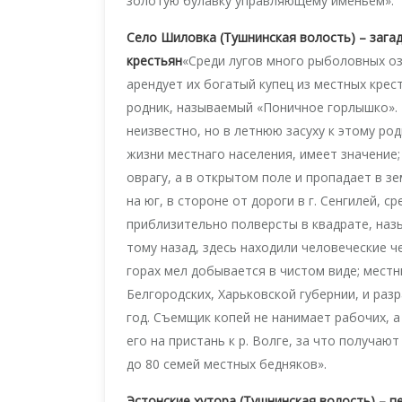
золотую булавку управляющему именьем».
Село Шиловка (Тушнинская волость) – загад
крестьян
«Среди лугов много рыболовных оз
арендует их богатый купец из местных кре
родник, называемый «Поничное горлышко». 
неизвестно, но в летнюю засуху к этому род
жизни местнаго населения, имеет значение;
оврагу, а в открытом поле и пропадает в зе
на юг, в стороне от дороги в г. Сенгилей, 
приблизительно полверсты в квадрате, наз
тому назад, здесь находили человеческие 
горах мел добывается в чистом виде; мест
Белгородских, Харьковской губернии, и раз
год. Съемщик копей не нанимает рабочих, а
его на пристань к р. Волге, за что получаю
до 80 семей местных бедняков».
Эстонские хутора (Тушнинская волость) – п