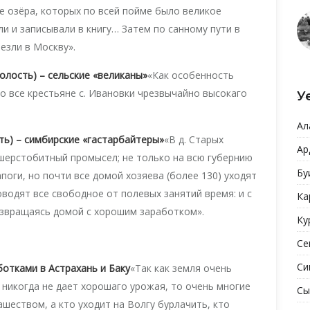
е озёра, которых по всей пойме было великое
и и записывали в книгу… Затем по санному пути в
езли в Москву».
олость) – сельские «великаны»
«Как особенность
то все крестьяне с. Ивановки чрезвычайно высокаго
У
Ал
ь) – симбирские «гастарбайтеры»
«В д. Старых
Ар
шерстобитный промысел; не только на всю губернию
Бу
оги, но почти все домой хозяева (более 130) уходят
оводят все свободное от полевых занятий время: и с
Ка
озвращаясь домой с хорошим заработком».
Ку
Се
Си
ботками в Астрахань и Баку
«Так как земля очень
 никогда не дает хорошаго урожая, то очень многие
Сы
шеством, а кто уходит на Волгу бурлачить, кто