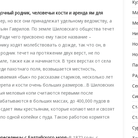
Ку
Ма
очный родник, человечьи кости и аренда ям для
ер, но все они принадлежат удельному ведомству, а
Ме
стьян Гаврилов. По земле Шиловскаго общества течет
Ни
Ради чего присвоено ему такое название –
Но
нику ходят молебствовать о дожде, так что он, в
 родник течет на протяжении двух верст, не по
Но
мле, также как и начинается. В трех верстах от села
Па
среди пахотнаго поля, возвышается местность,
Ра
ываемая «бык» по рассказам стариков, несколько лет
черепа и кости очень больших размеров…В Шиловских
Се
ныя меловыя копи считаются первыми после
Си
рабатываются в больших массах, до 400,000 пудов в
Ст
 сдает ямы крестьянам, которые копают мел и свозят
т по одной копейки с пуда. Такою работою кормятся
Ст
Су
ереселенцы с Балтийского моря
«В 1872 году, с