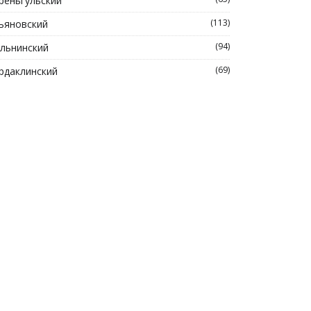
реньгульский
(113)
ьяновский
(94)
льнинский
(69)
рдаклинский