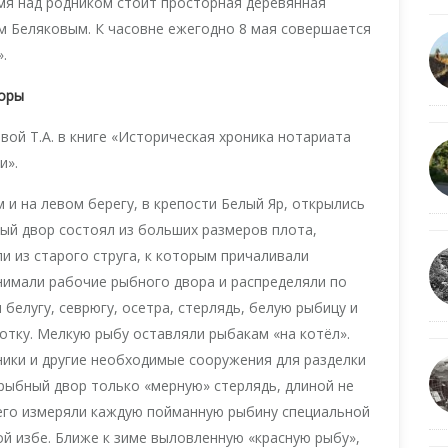
емя над родником стоит просторная деревянная
м Беляковым. К часовне ежегодно 8 мая совершается
.
воры
ой Т.А. в книге «Историческая хроника нотариата
и».
м и на левом берегу, в крепости Белый Яр, открылись
ый двор состоял из больших размеров плота,
ли из старого струга, к которым причаливали
нимали рабочие рыбного двора и распределяли по
 белугу, севрюгу, осетра, стерлядь, белую рыбицу и
отку. Мелкую рыбу оставляли рыбакам «на котёл».
ники и другие необходимые сооружения для разделки
рыбный двор только «мерную» стерлядь, длиной не
чего измеряли каждую пойманную рыбину специальной
ой избе. Ближе к зиме выловленную «красную рыбу»,