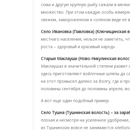
сома и другую крупную рыбу сажали в мелки
множество. При этом каждую особь измерял
свежем, замороженном и солёном виде её в
Село Ивановка (Павловка) (Ключищинская в
местнаго населения, нельзя не заметить, ч
роста – здоровый и красивый народ».
Старыя Маклауши (Ново-Никулинская волост
Маклаушах в значительной степени развит 
здесь приготовляют войлочные шляпы да сап
на этот промысел далеко за Волгу, где и пр
половины сентября до половины апреля, в
А вот еще один подобный пример.
Село Тушна (Тушнинская волость) – за зара
плохая и несмотря на усиленное удобрение,
из Тушнинских вовсе не занимаются хлебопа