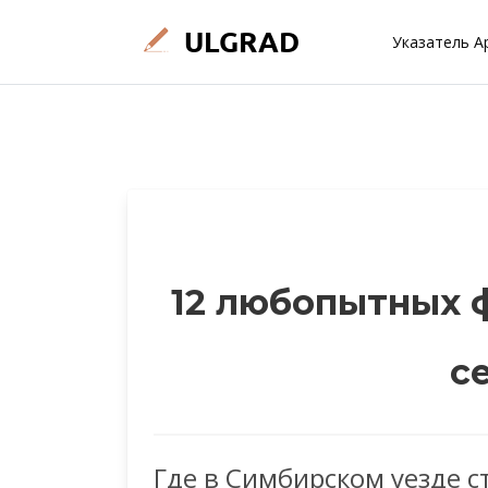
Указатель А
12 любопытных 
се
Где в Симбирском уезде 