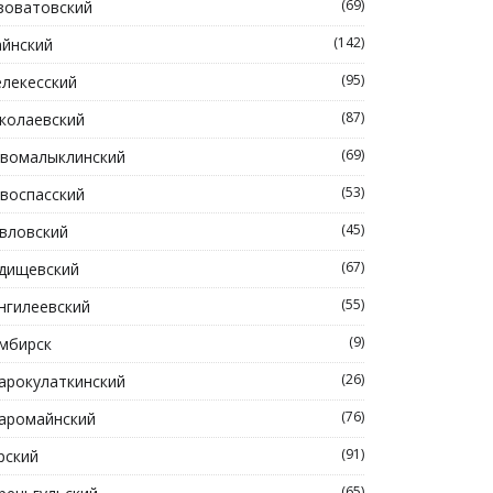
(69)
зоватовский
(142)
йнский
(95)
лекесский
(87)
колаевский
(69)
вомалыклинский
(53)
воспасский
(45)
вловский
(67)
дищевский
(55)
нгилеевский
(9)
мбирск
(26)
арокулаткинский
(76)
аромайнский
(91)
рский
(65)