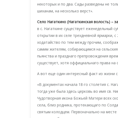
некоторых и по два. Сады разведены не толь
шиханам, на несколько верст».
Село Нагаткино (Нагаткинская волость) – 
в с. Нагаткине существует еженедельный с
открытии в их селе трехдневной ярмарки, с
ходатайство по тем между прочим, сообра
самим жителям, собирающимся на сельския 
пьянства и празднаго препровождения време
существует, хотя оффициальнаго права на 
А вот еще один интересный факт из жизни с
«В документах начала 18-го столетия с. На
тогда уже была здесь церковь во имя св. Ни
Чудотворная икона Божьей Матери всех ско
села, близ родника, протекающаго по Солда
святым колодцем. Первоначально на месте 