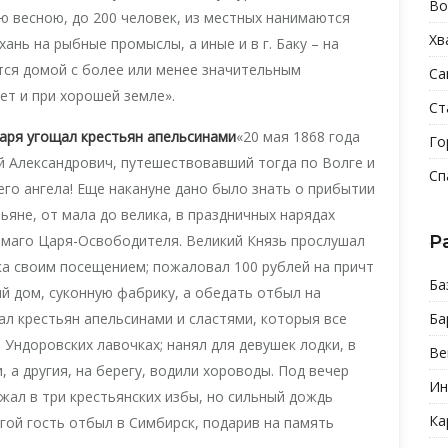
Во
ю весною, до 200 человек, из местных нанимаются
Хв
ань на рыбные промыслы, а иные и в г. Баку – на
ся домой с более или менее значительным
Са
ет и при хорошей земле».
Ст
царя угощал крестьян апельсинами
«20 мая 1868 года
Го
й Александрович, путешествовавший тогда по Волге и
Сп
его ангела! Еще накануне дано было знать о прибытии
ьяне, от мала до велика, в праздничных нарядах
емаго Царя-Освободителя. Великий Князь прослушал
Р
а своим посещением; пожаловал 100 рублей на причт
Ба
ий дом, суконную фабрику, а обедать отбыл на
ал крестьян апельсинами и сластями, которыя все
Ба
 Ундоровских лавочках; нанял для девушек лодки, в
Ве
, а другия, на берегу, водили хороводы. Под вечер
Ин
зжал в три крестьянских избы, но сильный дождь
Ка
гой гость отбыл в Симбирск, подарив на память