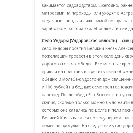
занимается садоводством. Ежегодно, ранне
матросами на пароходы, или уходят в Астрах
нефтяные заводы и лишь зимой возвращают
заработком, котораго хлебопашество не да
Село Ундоры (Ундоровская овлость) – сын 
село Ундоры посетил Великий Князь Алексе
пожелавший провести в этом селе день сво
дорогого гостя к обедне. Все местные крест
пришли на пристань встретить сына обожа
обедню и молебен; удостоил дом священник
и 100 рублей на бедных; осмотрел господск
пароход. После обеда Его Высочество угощ
скупил, сколько только можно было найти в
которых оне катались по Волге и пели песни
Великий Князь катался по селу верхом, зае
помешал прогулке. На следующее утро доро