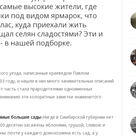
 самые высокие жители, где
ки под видом ярмарок, что
лас, куда приехали жить
ощал селян сладостями? Эти и
- в нашей подборке.
кого уезда, написанные краеведом Павлом
 году, и нашли в них много занимательных описаний
вот часть стала прародителями одноименных
 вниманию эти колоритные заметки знаменитого
самые большие сады
«Нигде в Симбирской губернии нет
 900 десятин засажены яблонями, грушой, сливою и
ны; почти у каждаго домохозяина есть сад, а у