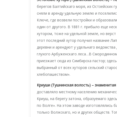
берегов Балтийскаго моря, из Остзейских г
сняли в аренду удельную землю и поселили
Ключе, где возвели постройки и образовали
один от другого. В 1881 г. прибыло еще не
хутором, тоже на удельной земле, но верст
этот последний хутор получил название Ла
деревни и арендуют у удельнаго ведомства
глухого Арбуженскаго леса…В Смородинном
приезжает сюда из Симбирска пастор; здесь
выбранный от всех хуторов сельский старо
хлебопашеством».
Криуши (Тушнинская волость) – знаменитая
доставляло местному населению механическо
Криуш, на берегу затона, образуемаго зде
по Волге». На этом заводе изготовлялись б
только Волжскаго, но и других обществ. То