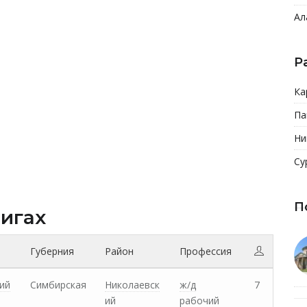
Ал
Р
Ка
Па
Ни
Су
П
нигах
Губерния
Район
Профессия
ий
Симбирская
Николаевск
ж/д
7
ий
рабочий