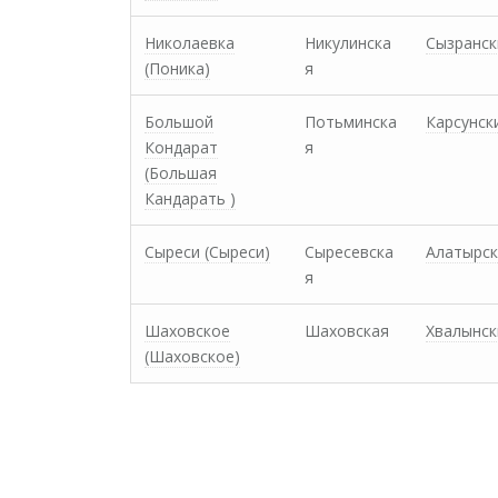
Николаевка
Никулинска
Сызранск
(Поника)
я
Большой
Потьминска
Карсунск
Кондарат
я
(Большая
Кандарать )
Сыреси (Сыреси)
Сыресевска
Алатырск
я
Шаховское
Шаховская
Хвалынск
(Шаховское)