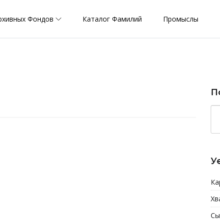
рхивных Фондов
Каталог Фамилий
Промыслы
П
У
Ка
Хв
Сы