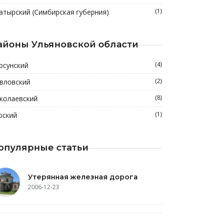
(1)
атырский (Симбирская губерния)
айоны Ульяновской области
(4)
рсунский
(2)
вловский
(8)
колаевский
(1)
рский
опулярные статьи
Утерянная железная дорога
2006-12-23