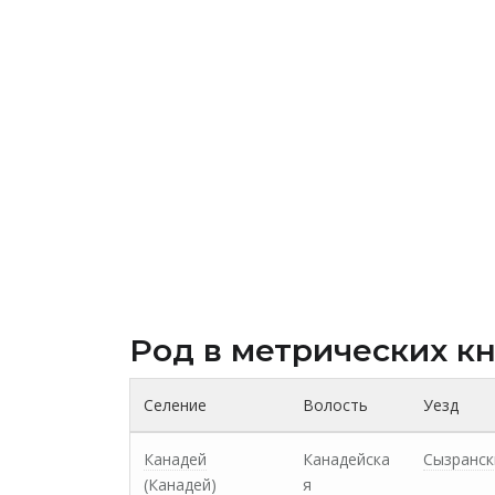
Род в метрических к
Селение
Волость
Уезд
Канадей
Канадейска
Сызранск
(Канадей)
я