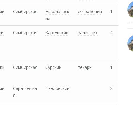
ий
Симбирская
Николаевск
с/х рабочий
1
ий
ий
Симбирская
Карсунский
валенщик
4
ий
Симбирская
Сурский
пекарь
1
ий
Саратовска
Павловский
2
я