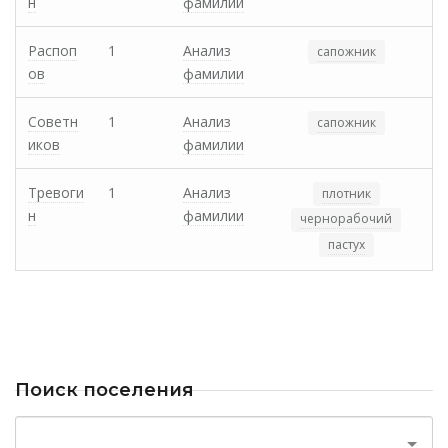
н
фамилии
Распоп
1
Анализ
сапожник
ов
фамилии
Советн
1
Анализ
сапожник
иков
фамилии
Тревоги
1
Анализ
плотник
н
фамилии
чернорабочий
пастух
Поиск поселения