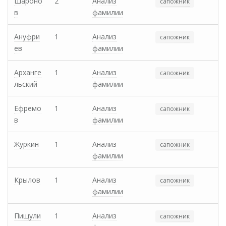
Шароно
2
Анализ
сапожник
в
фамилии
Ануфри
1
Анализ
сапожник
ев
фамилии
Арханге
1
Анализ
сапожник
льский
фамилии
Ефремо
1
Анализ
сапожник
в
фамилии
Журкин
1
Анализ
сапожник
фамилии
Крылов
1
Анализ
сапожник
фамилии
Пищули
1
Анализ
сапожник