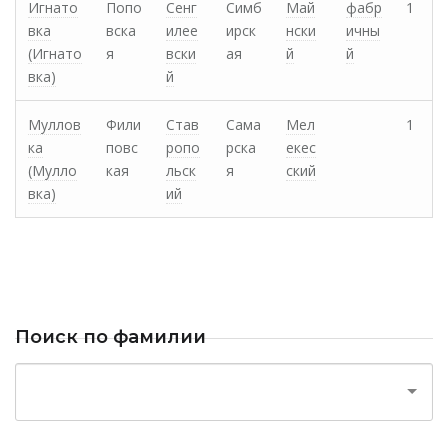
Игнато
Попо
Сенг
Симб
Май
фабр
1
вка
вска
илее
ирск
нски
ичны
(Игнато
я
вски
ая
й
й
вка)
й
Муллов
Фили
Став
Сама
Мел
1
ка
повс
ропо
рска
екес
(Мулло
кая
льск
я
ский
вка)
ий
Поиск по фамилии