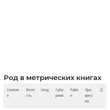
Род в метрических книгах
Селени
Воло
Уезд
Губе
Райо
Про
е
сть
рния
н
фесс
ия