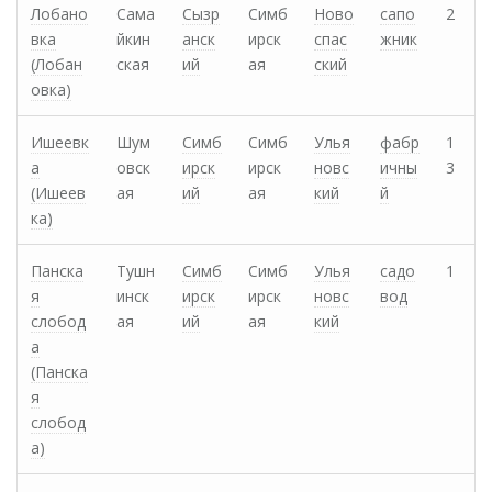
Лобано
Сама
Сызр
Симб
Ново
сапо
2
вка
йкин
анск
ирск
спас
жник
(Лобан
ская
ий
ая
ский
овка)
Ишеевк
Шум
Симб
Симб
Улья
фабр
1
а
овск
ирск
ирск
новс
ичны
3
(Ишеев
ая
ий
ая
кий
й
ка)
Панска
Тушн
Симб
Симб
Улья
садо
1
я
инск
ирск
ирск
новс
вод
слобод
ая
ий
ая
кий
а
(Панска
я
слобод
а)