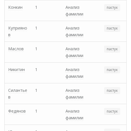
Конкин
1
Анализ
пастух
фамилии
Куприяно
1
Анализ
пастух
в
фамилии
Маслов
1
Анализ
пастух
фамилии
Никитин
1
Анализ
пастух
фамилии
Силантье
1
Анализ
пастух
в
фамилии
Федянов
1
Анализ
пастух
фамилии