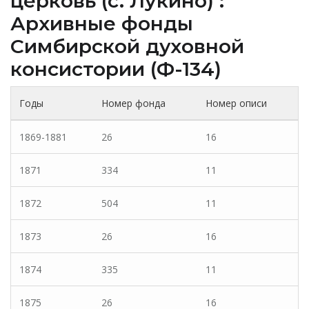
церковь (c. Лукино) :
Архивные фонды
Cимбирской духовной
консистории (Ф-134)
Годы
Номер фонда
Номер описи
1869-1881
26
16
1871
334
11
1872
504
11
1873
26
16
1874
335
11
1875
26
16