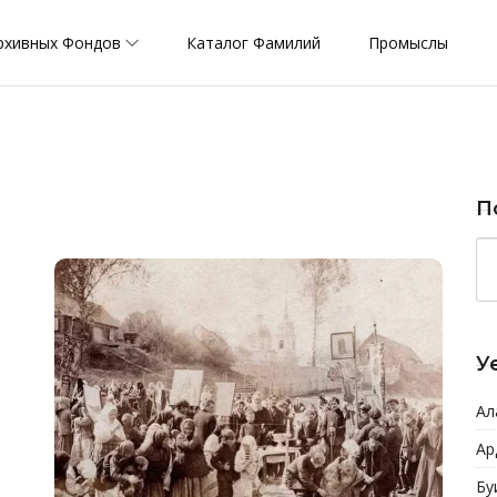
рхивных Фондов
Каталог Фамилий
Промыслы
П
У
Ал
Ар
Бу