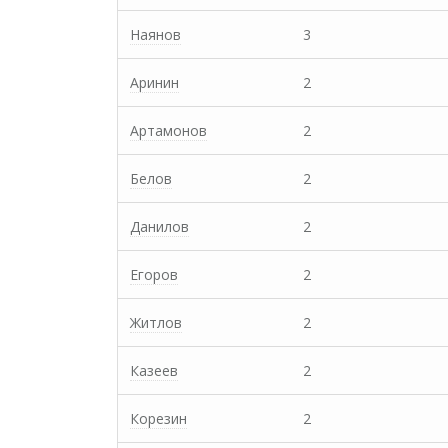
Наянов
3
Аринин
2
Артамонов
2
Белов
2
Данилов
2
Егоров
2
Житлов
2
Казеев
2
Корезин
2