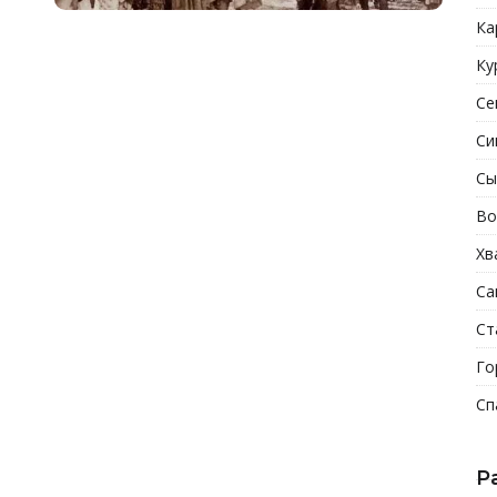
Ка
Ку
Се
Си
Сы
Во
Хв
Са
Ст
Го
Сп
Р