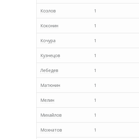
Козлов
1
Коконин
1
Кочура
1
Кузнецов
1
Лебедев
1
Матюнин
1
Мелин
1
Михайлов
1
Мохнатов
1