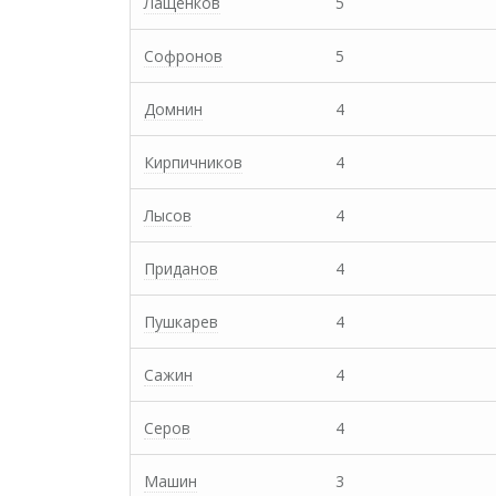
Лащенков
5
Софронов
5
Домнин
4
Кирпичников
4
Лысов
4
Приданов
4
Пушкарев
4
Сажин
4
Серов
4
Машин
3