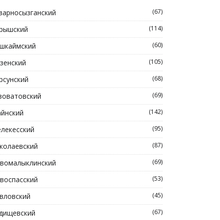
(67)
зарносызганский
(114)
рышский
(60)
шкаймский
(105)
зенский
(68)
рсунский
(69)
зоватовский
(142)
йнский
(95)
лекесский
(87)
колаевский
(69)
вомалыклинский
(53)
воспасский
(45)
вловский
(67)
дищевский