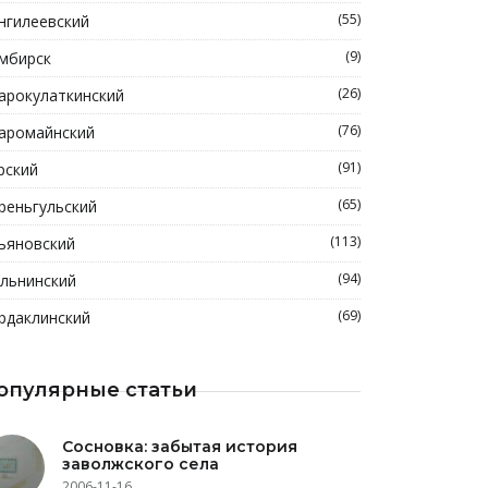
(55)
нгилеевский
(9)
мбирск
(26)
арокулаткинский
(76)
аромайнский
(91)
рский
(65)
реньгульский
(113)
ьяновский
(94)
льнинский
(69)
рдаклинский
опулярные статьи
Сосновка: забытая история
заволжского села
2006-11-16