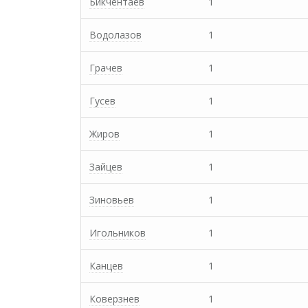
Бикчентаев
1
Водолазов
1
Грачев
1
Гусев
1
Жиров
1
Зайцев
1
Зиновьев
1
Игольников
1
Канцев
1
Коверзнев
1