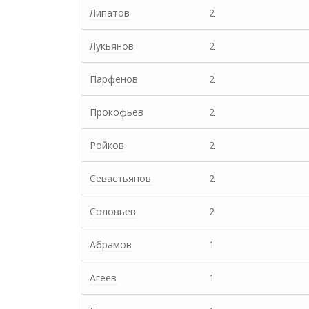
Липатов
2
Лукьянов
2
Парфенов
2
Прокофьев
2
Ройков
2
Севастьянов
2
Соловьев
2
Абрамов
1
Агеев
1