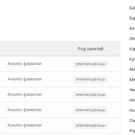
Ба
Ба
Ве
Ин
Род занятий
Ка
Ку
Анализ фамилии
землевладельцы
Ма
Анализ фамилии
землевладельцы
Ме
Ни
Анализ фамилии
землевладельцы
Но
Анализ фамилии
землевладельцы
Но
Па
Анализ фамилии
землевладельцы
Ра