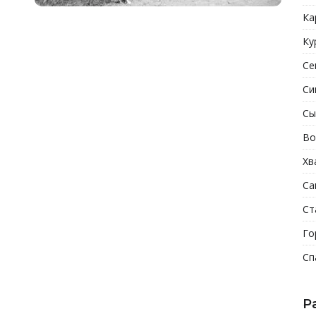
Ка
Ку
Се
Си
Сы
Во
Хв
Са
Ст
Го
Сп
Р