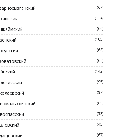
(67)
зарносызганский
(114)
рышский
(60)
шкаймский
(105)
зенский
(68)
рсунский
(69)
зоватовский
(142)
йнский
(95)
лекесский
(87)
колаевский
(69)
вомалыклинский
(53)
воспасский
(45)
вловский
(67)
дищевский