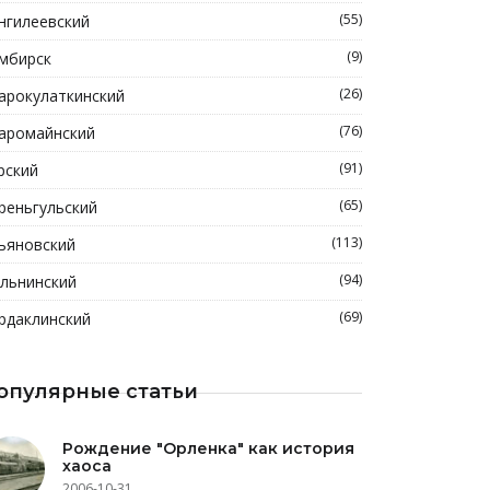
(55)
нгилеевский
(9)
мбирск
(26)
арокулаткинский
(76)
аромайнский
(91)
рский
(65)
реньгульский
(113)
ьяновский
(94)
льнинский
(69)
рдаклинский
опулярные статьи
Рождение "Орленка" как история
хаоса
2006-10-31