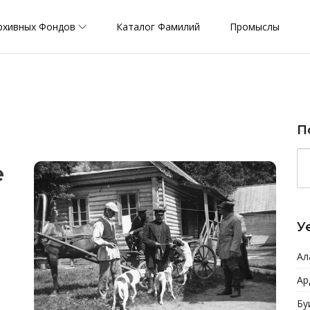
рхивных Фондов
Каталог Фамилий
Промыслы
П
е
У
Ал
Ар
Бу