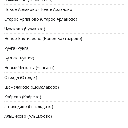
Новое Арланово (Новое Арланово)
Старое Арланово (Старое Арланово)
Чураково (Чураково)
Новое Бахтиарово (Новое Бахтиярово)
Рунга (Рунга)
Буинск (Буинск)
Новые Чепкасы (Чепкасы)
Отрада (Отрада)
Шемалаково (Шемалаково)
Кайрево (Кайрево)
Янгильдино (Янгильдино)
Альшихово (Альшихово)