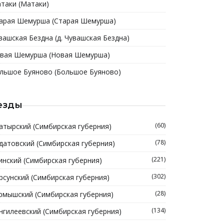
таки (Матаки)
арая Шемурша (Старая Шемурша)
вашская Бездна (д. Чувашская Бездна)
вая Шемурша (Новая Шемурша)
льшое Буяново (Большое Буяново)
езды
(60)
атырский (Симбирская губерния)
(78)
датовский (Симбирская губерния)
(221)
инский (Симбирская губерния)
(302)
рсунский (Симбирская губерния)
(28)
рмышский (Симбирская губерния)
(134)
нгилеевский (Симбирская губерния)