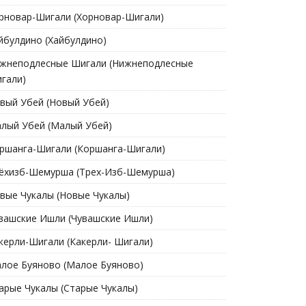
рновар-Шигали (Хорновар-Шигали)
йбулдино (Хайбулдино)
жнеподлесные Шигали (Нижнеподлесные
гали)
вый Убей (Новый Убей)
лый Убей (Малый Убей)
ршанга-Шигали (Коршанга-Шигали)
ёхизб-Шемурша (Трех-Изб-Шемурша)
вые Чукалы (Новые Чукалы)
вашские Ишли (Чувашские Ишли)
керли-Шигали (Какерли- Шигали)
лое Буяново (Малое Буяново)
арые Чукалы (Старые Чукалы)