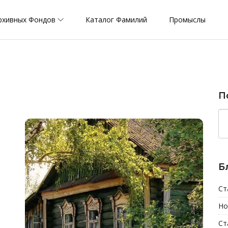
рхивных Фондов
Каталог Фамилий
Промыслы
П
Б
Ст
Но
Ст