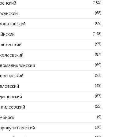
(105)
зенский
(68)
рсунский
(69)
зоватовский
(142)
йнский
(95)
лекесский
(87)
колаевский
(69)
вомалыклинский
(53)
воспасский
(45)
вловский
(67)
дищевский
(55)
нгилеевский
(9)
мбирск
(26)
арокулаткинский