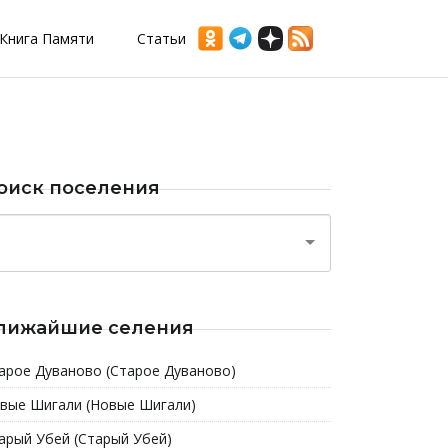
Книга Памяти
Статьи
оиск поселения
лижайшие селения
арое Дуваново (Старое Дуваново)
вые Шигали (Новые Шигали)
арый Убей (Старый Убей)