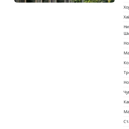
Хо
Ха
Ни
Ши
Но
Ма
Ко
Тр
Но
Чу
Ка
Ма
Ст