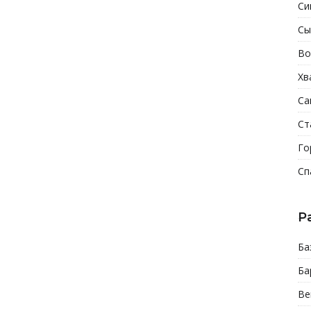
Си
Сы
Во
Хв
Са
Ст
Го
Сп
Р
Ба
Ба
Ве