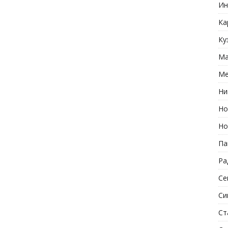
Ин
Ка
Ку
Ма
Ме
Ни
Но
Но
Па
Ра
Се
Си
Ст