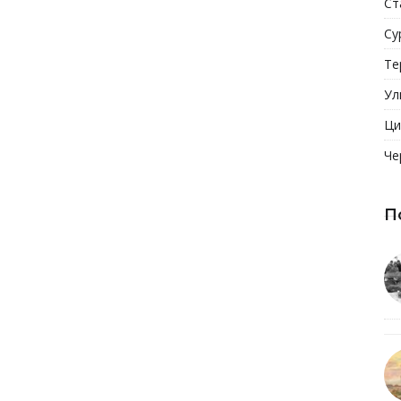
Ст
Су
Те
Ул
Ци
Че
П