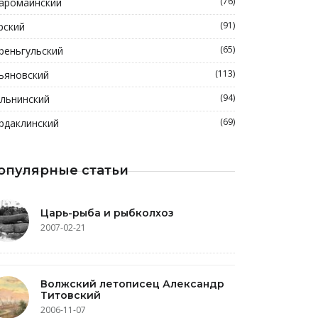
(76)
аромайнский
(91)
рский
(65)
реньгульский
(113)
ьяновский
(94)
льнинский
(69)
рдаклинский
опулярные статьи
Царь-рыба и рыбколхоз
2007-02-21
Волжский летописец Александр
Титовский
2006-11-07