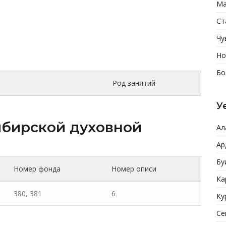
Ма
Ст
Чу
Но
Бо
Род занятий
У
бирской духовной
Ал
Ар
Бу
Номер фонда
Номер описи
Ка
380, 381
6
Ку
Се