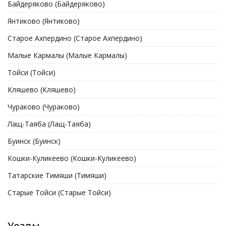
Байдеряково (Байдеряково)
Янтиково (Янтиково)
Старое Ахпердино (Старое Ахпердино)
Малые Кармалы (Малые Кармалы)
Тойси (Тойси)
Кляшево (Кляшево)
Чураково (Чураково)
Лащ-Таяба (Лащ-Таяба)
Буинск (Буинск)
Кошки-Куликеево (Кошки-Куликеево)
Татарские Тимяши (Тимяши)
Старые Тойси (Старые Тойси)
Уезды