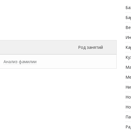
Ба
Ба
Ве
Ин
Род занятий
Ка
Ку
Анализ фамилии
Ма
Ме
Ни
Но
Но
Па
Ра