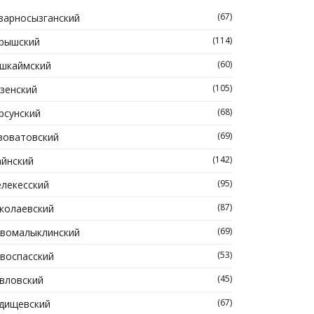
(67)
зарносызганский
(114)
рышский
(60)
шкаймский
(105)
зенский
(68)
рсунский
(69)
зоватовский
(142)
йнский
(95)
лекесский
(87)
колаевский
(69)
вомалыклинский
(53)
воспасский
(45)
вловский
(67)
дищевский