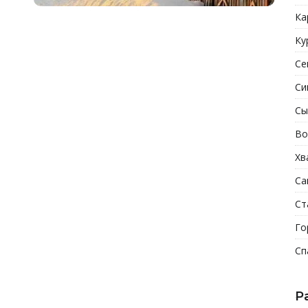
Ка
Ку
Се
Си
Сы
Во
Хв
Са
Ст
Го
Сп
Р