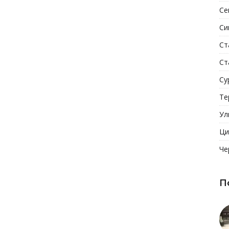
Се
Си
Ст
Ст
Су
Те
Ул
Ци
Че
П