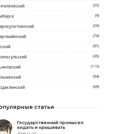
(55)
нгилеевский
(9)
мбирск
(26)
арокулаткинский
(76)
аромайнский
(91)
рский
(65)
реньгульский
(113)
ьяновский
(94)
льнинский
(69)
рдаклинский
опулярные статьи
Государственный промысел:
кидать и крышевать
2006-11-20