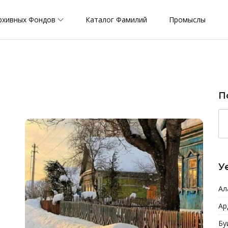
рхивных Фондов
Каталог Фамилий
Промыслы
П
У
Ал
Ар
Бу