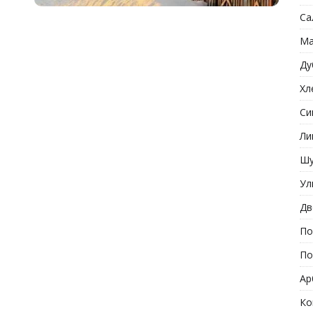
Са
Ма
Ду
Хл
Си
Ли
Шу
Ул
Дв
По
По
Ар
Ко