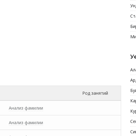
Ун
Ст
Би
Ми
У
Ал
Ар
Бу
Род занятий
Ка
Анализ фамилии
Ку
Се
Анализ фамилии
Си