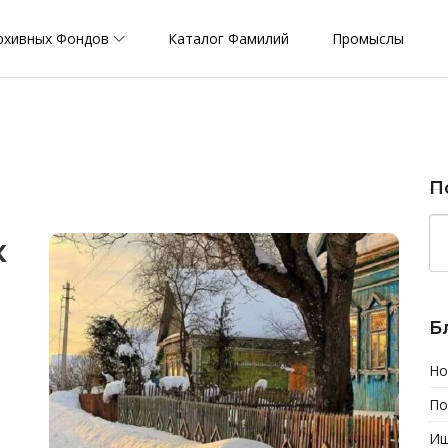
рхивных Фондов
Каталог Фамилий
Промыслы
П
к
Б
Но
По
Иш