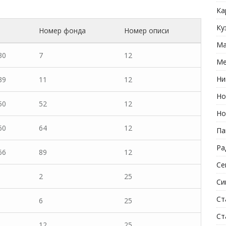
Ка
Ку
Номер фонда
Номер описи
Ма
30
7
12
Ме
Ни
39
11
12
Но
50
52
12
Но
60
64
12
Па
Ра
66
89
12
Се
2
25
Си
Ст
6
25
Ст
12
25