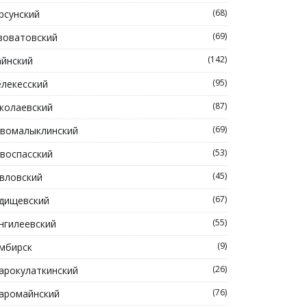
(68)
рсунский
(69)
зоватовский
(142)
йнский
(95)
лекесский
(87)
колаевский
(69)
вомалыклинский
(53)
воспасский
(45)
вловский
(67)
дищевский
(55)
нгилеевский
(9)
мбирск
(26)
арокулаткинский
(76)
аромайнский