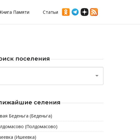
Книга Памяти
Статьи
оиск поселения
лижайшие селения
вая Беденьга (Беденьга)
лдомасово (Полдомасово)
еевка (Ишеевка)