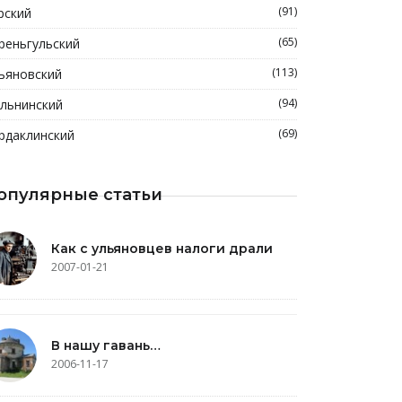
(91)
рский
(65)
реньгульский
(113)
ьяновский
(94)
льнинский
(69)
рдаклинский
опулярные статьи
Как с ульяновцев налоги драли
2007-01-21
В нашу гавань…
2006-11-17