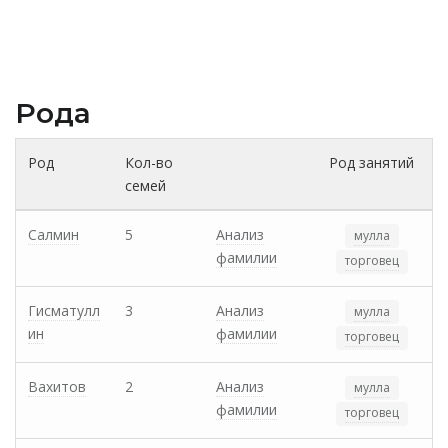
Рода
Род
Кол-во
Род занятий
семей
Салмин
5
Анализ
мулла
фамилии
торговец
Гисматулл
3
Анализ
мулла
ин
фамилии
торговец
Вахитов
2
Анализ
мулла
фамилии
торговец