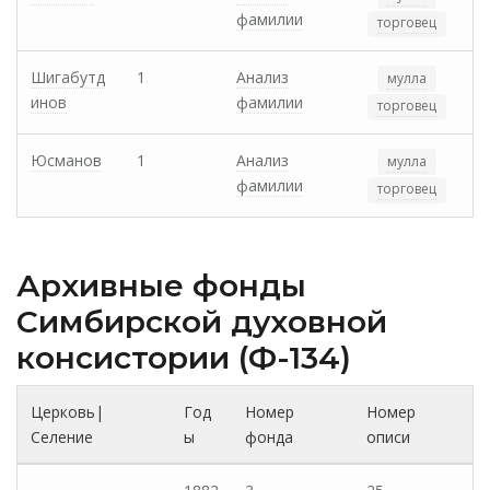
фамилии
торговец
Шигабутд
1
Анализ
мулла
инов
фамилии
торговец
Юсманов
1
Анализ
мулла
фамилии
торговец
Архивные фонды
Cимбирской духовной
консистории (Ф-134)
Церковь|
Год
Номер
Номер
Селение
ы
фонда
описи