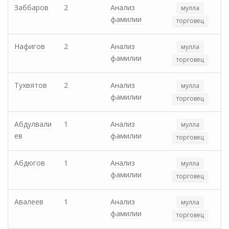
Заббаров
2
Анализ
мулла
фамилии
торговец
Нафигов
2
Анализ
мулла
фамилии
торговец
Тухвятов
2
Анализ
мулла
фамилии
торговец
Абдулвали
1
Анализ
мулла
ев
фамилии
торговец
Абдюгов
1
Анализ
мулла
фамилии
торговец
Авалеев
1
Анализ
мулла
фамилии
торговец