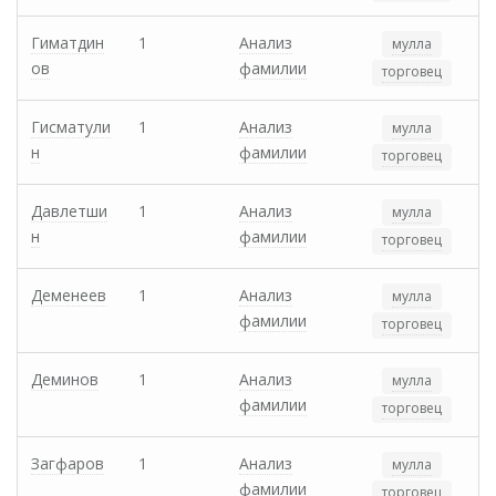
Гиматдин
1
Анализ
мулла
ов
фамилии
торговец
Гисматули
1
Анализ
мулла
н
фамилии
торговец
Давлетши
1
Анализ
мулла
н
фамилии
торговец
Деменеев
1
Анализ
мулла
фамилии
торговец
Деминов
1
Анализ
мулла
фамилии
торговец
Загфаров
1
Анализ
мулла
фамилии
торговец