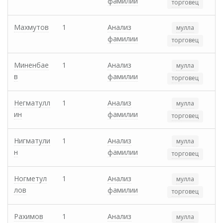
фамилии
торговец
Махмутов
1
Анализ
мулла
фамилии
торговец
Миненбае
1
Анализ
мулла
в
фамилии
торговец
Негматулл
1
Анализ
мулла
ин
фамилии
торговец
Нигматули
1
Анализ
мулла
н
фамилии
торговец
Ногметул
1
Анализ
мулла
лов
фамилии
торговец
Рахимов
1
Анализ
мулла