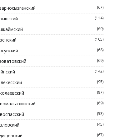
(67)
зарносызганский
(114)
рышский
(60)
шкаймский
(105)
зенский
(68)
рсунский
(69)
зоватовский
(142)
йнский
(95)
лекесский
(87)
колаевский
(69)
вомалыклинский
(53)
воспасский
(45)
вловский
(67)
дищевский