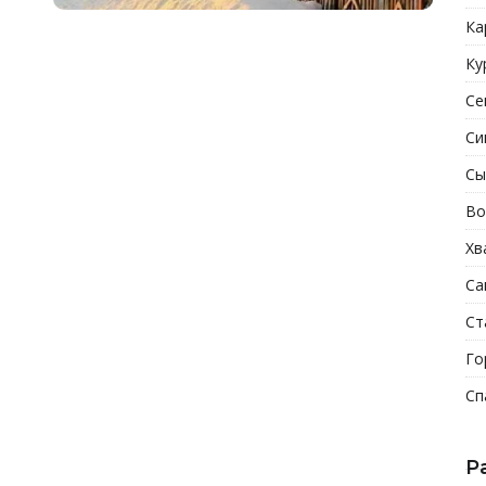
Ка
Ку
Се
Си
Сы
Во
Хв
Са
Ст
Го
Сп
Р