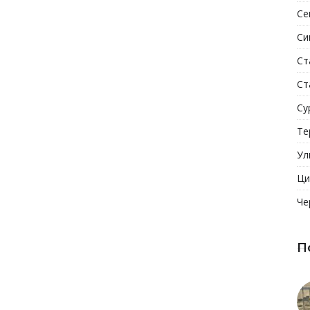
Се
Си
Ст
Ст
Су
Те
Ул
Ци
Че
П