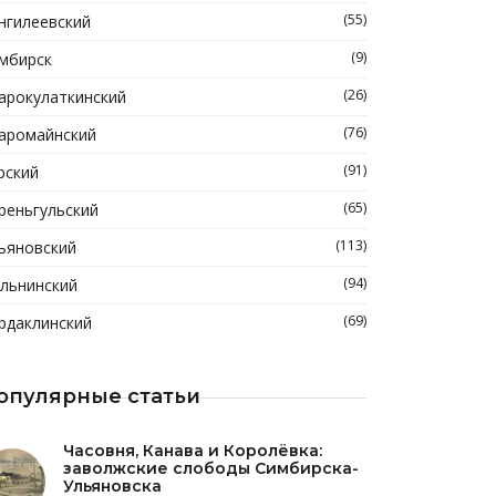
(55)
нгилеевский
(9)
мбирск
(26)
арокулаткинский
(76)
аромайнский
(91)
рский
(65)
реньгульский
(113)
ьяновский
(94)
льнинский
(69)
рдаклинский
опулярные статьи
Часовня, Канава и Королёвка:
заволжские слободы Симбирска-
Ульяновска