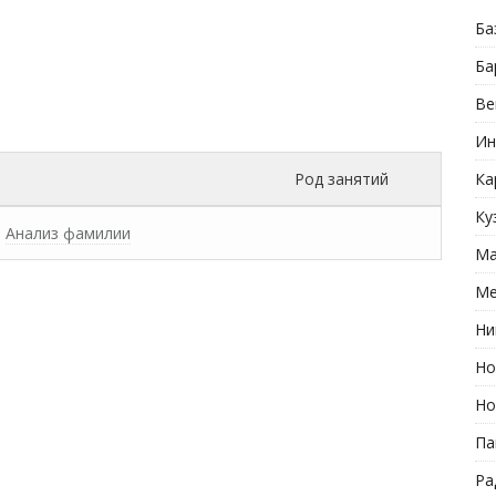
Ба
Ба
Ве
Ин
Род занятий
Ка
Ку
Анализ фамилии
Ма
Ме
Ни
Но
Но
Па
Ра