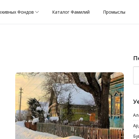
рхивных Фондов
Каталог Фамилий
Промыслы
П
У
Ал
Ар
Бу