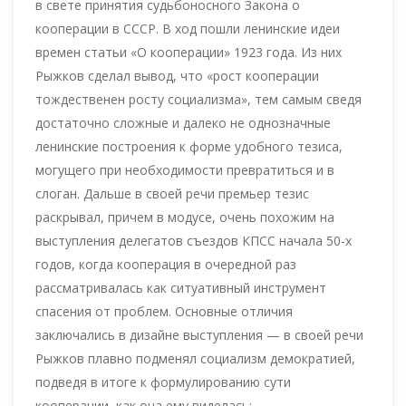
в свете принятия судьбоносного Закона о
кооперации в СССР. В ход пошли ленинские идеи
времен статьи «О кооперации» 1923 года. Из них
Рыжков сделал вывод, что «рост кооперации
тождественен росту социализма», тем самым сведя
достаточно сложные и далеко не однозначные
ленинские построения к форме удобного тезиса,
могущего при необходимости превратиться и в
слоган. Дальше в своей речи премьер тезис
раскрывал, причем в модусе, очень похожим на
выступления делегатов съездов КПСС начала 50-х
годов, когда кооперация в очередной раз
рассматривалась как ситуативный инструмент
спасения от проблем. Основные отличия
заключались в дизайне выступления — в своей речи
Рыжков плавно подменял социализм демократией,
подведя в итоге к формулированию сути
кооперации, как она ему виделась: