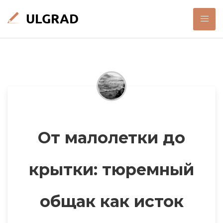
От малолетки до
крытки: тюремный
общак как исток