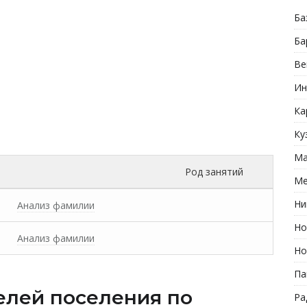
Ба
Ба
Ве
Ин
Ка
Ку
Ма
Род занятий
Ме
Ни
Анализ фамилии
Но
Анализ фамилии
Но
Па
елей поселения по
Ра