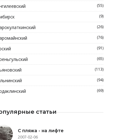
(55)
нгилеевский
(9)
мбирск
(26)
арокулаткинский
(76)
аромайнский
(91)
рский
(65)
реньгульский
(113)
ьяновский
(94)
льнинский
(69)
рдаклинский
опулярные статьи
С пляжа - на лифте
2007-02-06