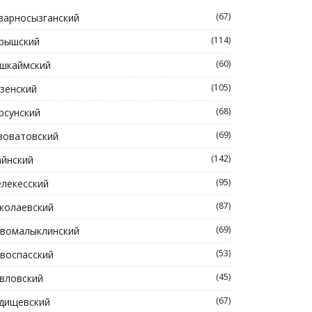
(67)
зарносызганский
(114)
рышский
(60)
шкаймский
(105)
зенский
(68)
рсунский
(69)
зоватовский
(142)
йнский
(95)
лекесский
(87)
колаевский
(69)
вомалыклинский
(53)
воспасский
(45)
вловский
(67)
дищевский