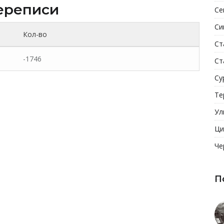
ереписи
Се
Си
Кол-во
Ст
-1746
Ст
Су
Те
Ул
Ци
Че
П