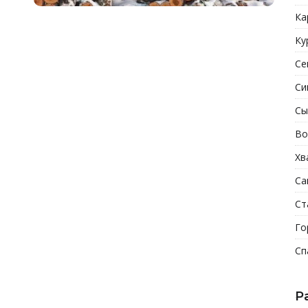
Ка
Ку
Се
Си
Сы
Во
Хв
Са
Ст
Го
Сп
Р