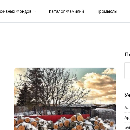
рхивных Фондов
Каталог Фамилий
Промыслы
П
У
Ал
Ар
Бу