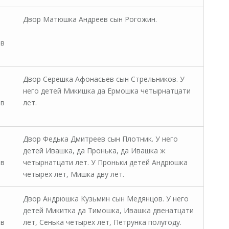
Двор Матюшка Андреев сын Рогожин.
 в
Двор Серешка Афонасьев сын Стрельников. У
него детей Микишка да Ермошка четырнатцати
 в
лет.
Двор Федька Дмитреев сын Плотник. У него
детей Ивашка, да Пронька, да Ивашка ж
 в
четырнатцати лет. У Проньки детей Андрюшка
четырех лет, Мишка дву лет.
Двор Андрюшка Кузьмин сын Медянцов. У него
детей Микитка да Тимошка, Ивашка двенатцати
 в
лет, Сенька четырех лет, Петрунка полугоду.