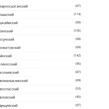
(67)
зарносызганский
(114)
рышский
(60)
шкаймский
(105)
зенский
(68)
рсунский
(69)
зоватовский
(142)
йнский
(95)
лекесский
(87)
колаевский
(69)
вомалыклинский
(53)
воспасский
(45)
вловский
(67)
дищевский