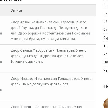
Се
Запись
Си
Ст
Двор Артюшка Филипьев сын Тарасов. У него
детей Якушка, да Гришка, да Петрушка десяти
Ст
 в
лет. Двор Бориска Костентинов сын Пономарев.
Су
У него два брата, Луконка да Микишка.
Те
Двор Сенька Федоров сын Пономарев. У него
Ул
детей Лунька да Ондрюшка двенатцати лет,
 в
Илюшка осьми лет.
Ци
Че
Двор Ивашко Игнатьев сын Голохвастов. У него
детей Панка да Якушко девяти лет.
П
 в
Двор Терешка Алексеев сын Свиязов. У него