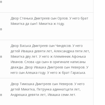
 в
Двор Стенька Дмитреев сын Орлов. У него брат
Микитка да сын1 Микитка ж году.
 в
Двор Васька Дмитреев сын Чиндясов. У него
детей Ивашка девяти лет, Александрка пяти лет,
 в
Микитка дву лет. У него ж племянник Афонька
Иванов. Слова «да сын» в оригинале написаны
дважды. Двор Ивашка Дмитреев сын Неверов. У
него сын Алешка году. У него ж брат Гараська.
Двор Тимошка Дмитреев сын Неверов. У него
детей Микитка, Петрунка адиннатцати лет,
 в
Андрюшка девяти лет, Ивашка семи лет.