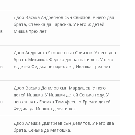
Двор Васька Андреянов сын Свиязов. У него два
брата, Стенька да Гараська. У него ж детей
 в
Мишка трех лет.
Двор Андреянка Яковлев сын Свиязов. У него два
брата: Микишка, Федька двенатцати лет. У него
 в
ж детей Федька четырех лет, Ивашка трех лет.
Двор Васька Данилов сын Мардашев. У него
детей Ивашка. У Ивашки детей Сенька году. У
 в
него ж зять Еремка Тимофеев. У Еремки детей
Федька да Ивашка девяти лет.
Двор Алешка Дмитреев сын Девятов. У него два
брата, Сенька да Матюшка.