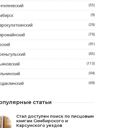
(55)
нгилеевский
(9)
мбирск
(26)
арокулаткинский
(76)
аромайнский
(91)
рский
(65)
реньгульский
(113)
ьяновский
(94)
льнинский
(69)
рдаклинский
опулярные статьи
Стал доступен поиск по писцовым
книгам Симбирского и
Карсунского уездов