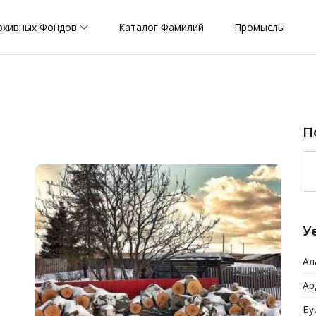
рхивных Фондов
Каталог Фамилий
Промыслы
П
У
Ал
Ар
Бу