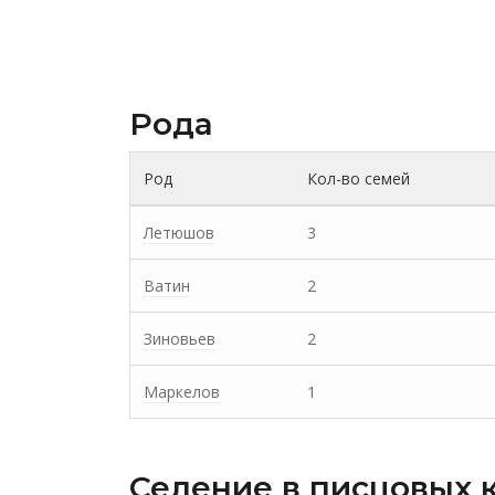
Рода
Род
Кол-во семей
Летюшов
3
Ватин
2
Зиновьев
2
Маркелов
1
Селение в писцовых 