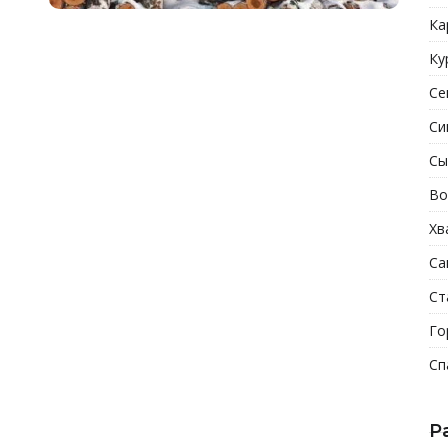
Ка
Ку
Се
Си
Сы
Во
Хв
Са
Ст
Го
Сп
Р