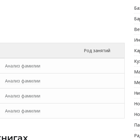
Ба
Ба
Ве
Ин
Род занятий
Ка
Ку
Анализ фамилии
Ма
Анализ фамилии
Ме
Ни
Анализ фамилии
Но
Анализ фамилии
Но
Па
книгах
Ра