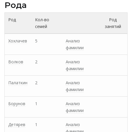
Рода
Род
Кол-во
Род
семей
занятий
Хохлачев
5
Анализ
фамилии
Волков
2
Анализ
фамилии
Палаткин
2
Анализ
фамилии
Борунов
1
Анализ
фамилии
Детярев
1
Анализ
фамилии