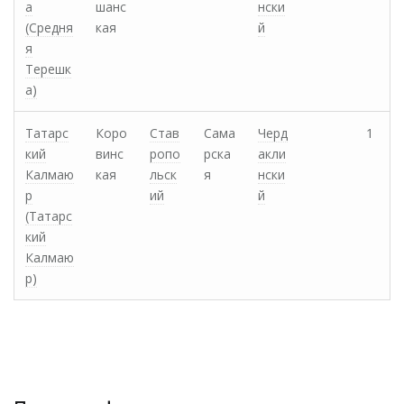
а
шанс
нски
(Средня
кая
й
я
Терешк
а)
Татарс
Коро
Став
Сама
Черд
1
кий
винс
ропо
рска
акли
Калмаю
кая
льск
я
нски
р
ий
й
(Татарс
кий
Калмаю
р)