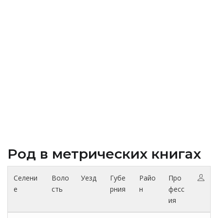
Род в метрических книгах
Селени
Воло
Уезд
Губе
Райо
Про
е
сть
рния
н
фесс
ия