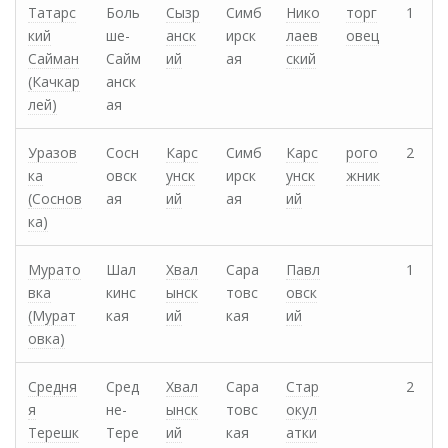
Татарс
Боль
Сызр
Симб
Нико
торг
1
кий
ше-
анск
ирск
лаев
овец
Сайман
Сайм
ий
ая
ский
(Качкар
анск
лей)
ая
Уразов
Сосн
Карс
Симб
Карс
рого
2
ка
овск
унск
ирск
унск
жник
(Соснов
ая
ий
ая
ий
ка)
Мурато
Шал
Хвал
Сара
Павл
1
вка
кинс
ынск
товс
овск
(Мурат
кая
ий
кая
ий
овка)
Средня
Сред
Хвал
Сара
Стар
2
я
не-
ынск
товс
окул
Терешк
Тере
ий
кая
атки