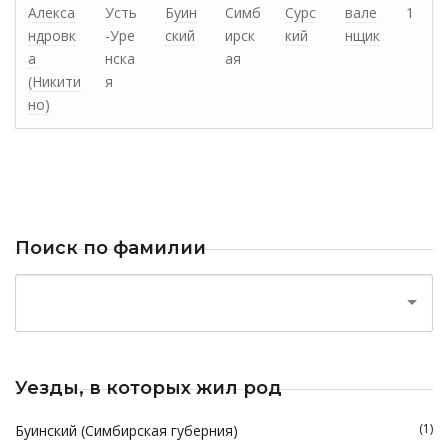
Алекса
Усть
Буин
Симб
Сурс
вале
1
ндровк
-Уре
ский
ирск
кий
нщик
а
нска
ая
(Никити
я
но)
Поиск по фамилии
Уезды, в которых жил род
(1)
Буинский (Симбирская губерния)