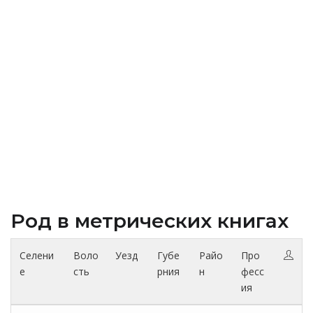
Род в метрических книгах
Селени
Воло
Уезд
Губе
Райо
Про
е
сть
рния
н
фесс
ия