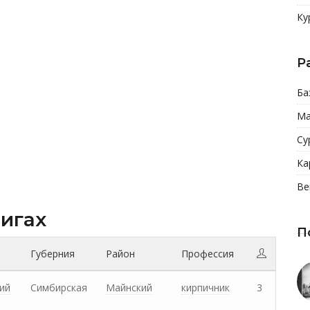
Ку
Р
Ба
Ма
Су
Ка
Ве
нигах
П
Губерния
Район
Профессия
ий
Симбирская
Майнский
кирпичник
3