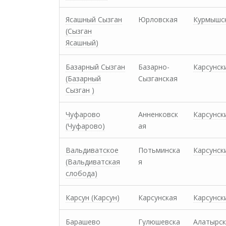
Ясашный Сызган
Юрловская
Курмышс
(Сызган
Ясашный)
Базарный Сызган
Базарно-
Карсунск
(Базарный
Сызганская
Сызган )
Чуфарово
Анненковск
Карсунск
(Чуфарово)
ая
Вальдиватское
Потьминска
Карсунск
(Вальдиватская
я
слобода)
Карсун (Карсун)
Карсунская
Карсунск
Барашево
Гулюшевска
Алатырск