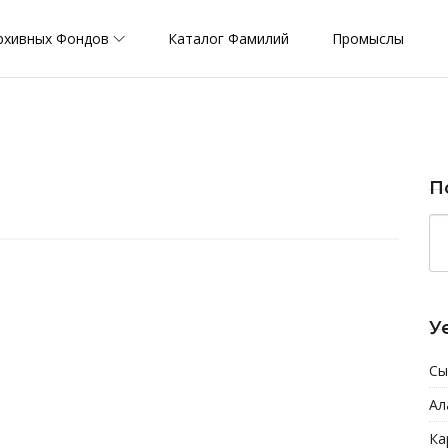
рхивных Фондов
Каталог Фамилий
Промыслы
П
У
Сы
Ал
Ка