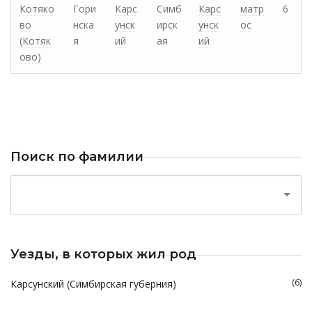
Котяко
Гори
Карс
Симб
Карс
матр
6
во
нска
унск
ирск
унск
ос
(Котяк
я
ий
ая
ий
ово)
Поиск по фамилии
Уезды, в которых жил род
(6)
Карсунский (Симбирская губерния)