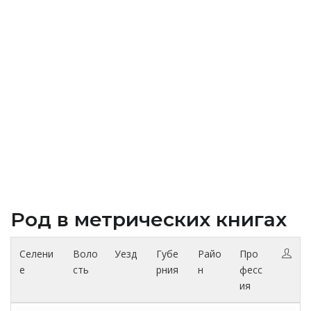
Род в метрических книгах
Селени
Воло
Уезд
Губе
Райо
Про
е
сть
рния
н
фесс
ия