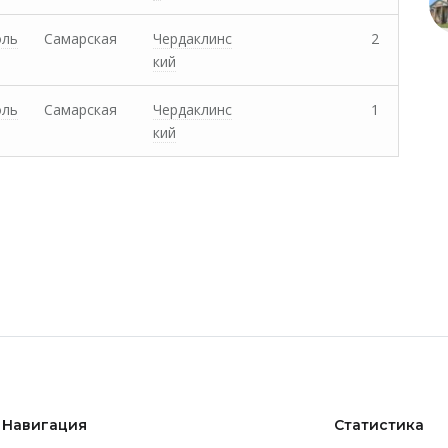
оль
Самарская
Чердаклинс
2
кий
оль
Самарская
Чердаклинс
1
кий
Навигация
Статистика