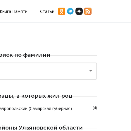
Книга Памяти
Статьи
оиск по фамилии
езды, в которых жил род
(4)
авропольский (Самарская губерния)
айоны Ульяновской области