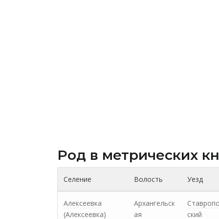
Род в метрических к
Селение
Волость
Уезд
Алексеевка
Архангельск
Ставроп
(Алексеевка)
ая
ский