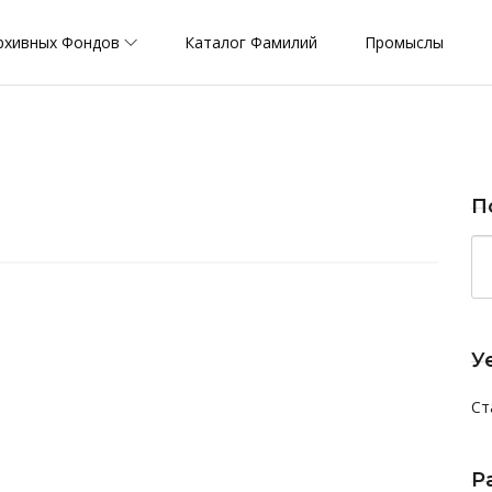
рхивных Фондов
Каталог Фамилий
Промыслы
П
У
Ст
Р