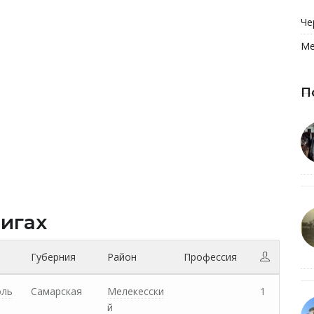
Че
Ме
П
нигах
Губерния
Район
Профессия
оль
Самарская
Мелекесски
1
й