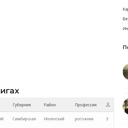
Ка
Ве
Ин
П
нигах
Губерния
Район
Профессия
ий
Симбирская
Инзенский
рогожник
3