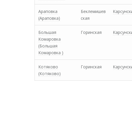
Араповка
Беклемишев
Карсунск
(Араповка)
ская
Большая
Горинская
Карсунск
Комаровка
(Большая
Комаровка )
Котяково
Горинская
Карсунск
(Котяково)