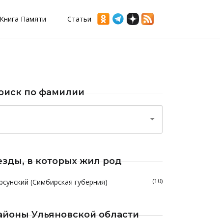
Книга Памяти
Статьи
оиск по фамилии
езды, в которых жил род
(10)
рсунский (Симбирская губерния)
айоны Ульяновской области