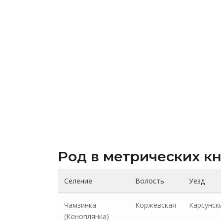
Род в метрических к
Селение
Волость
Уезд
Чамзинка
Коржевская
Карсунск
(Коноплянка)