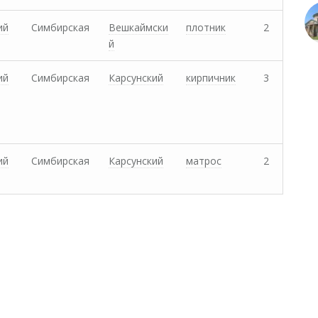
ий
Симбирская
Вешкаймски
плотник
2
й
ий
Симбирская
Карсунский
кирпичник
3
ий
Симбирская
Карсунский
матрос
2