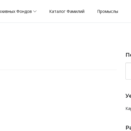
рхивных Фондов
Каталог Фамилий
Промыслы
П
У
Ка
Р