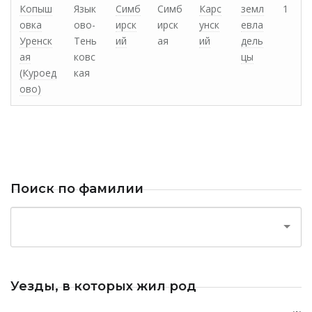
Копыш
Язык
Симб
Симб
Карс
земл
1
овка
ово-
ирск
ирск
унск
евла
Уренск
Тень
ий
ая
ий
дель
ая
ковс
цы
(Куроед
кая
ово)
Поиск по фамилии
Уезды, в которых жил род