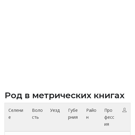
Род в метрических книгах
Селени
Воло
Уезд
Губе
Райо
Про
е
сть
рния
н
фесс
ия