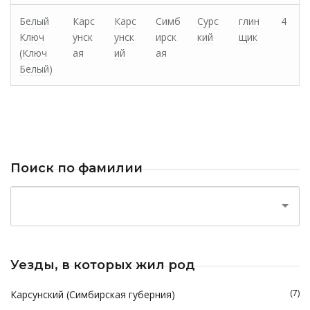
Белый
Карс
Карс
Симб
Сурс
глин
4
Ключ
унск
унск
ирск
кий
щик
(Ключ
ая
ий
ая
Белый)
Поиск по фамилии
Уезды, в которых жил род
(7)
Карсунский (Симбирская губерния)