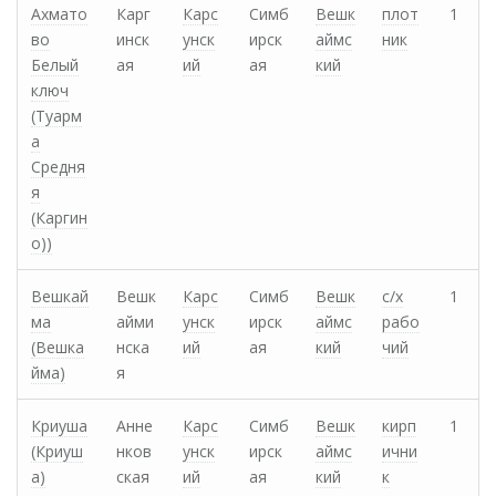
Ахмато
Карг
Карс
Симб
Вешк
плот
1
во
инск
унск
ирск
аймс
ник
Белый
ая
ий
ая
кий
ключ
(Туарм
а
Средня
я
(Каргин
о))
Вешкай
Вешк
Карс
Симб
Вешк
с/х
1
ма
айми
унск
ирск
аймс
рабо
(Вешка
нска
ий
ая
кий
чий
йма)
я
Криуша
Анне
Карс
Симб
Вешк
кирп
1
(Криуш
нков
унск
ирск
аймс
ични
а)
ская
ий
ая
кий
к