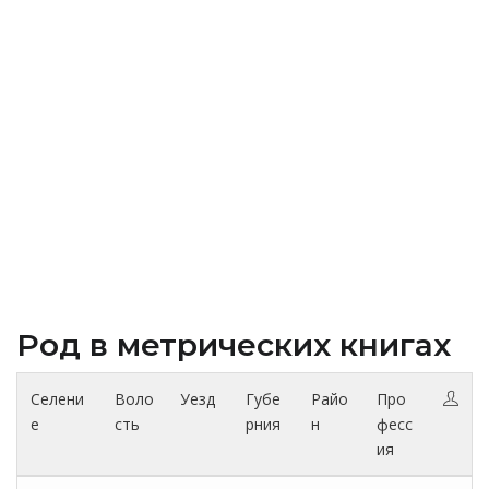
Род в метрических книгах
Селени
Воло
Уезд
Губе
Райо
Про
е
сть
рния
н
фесс
ия