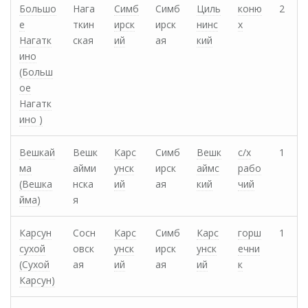
Большо
Нага
Симб
Симб
Циль
коню
2
е
ткин
ирск
ирск
нинс
х
Нагатк
ская
ий
ая
кий
ино
(Больш
ое
Нагатк
ино )
Вешкай
Вешк
Карс
Симб
Вешк
с/х
1
ма
айми
унск
ирск
аймс
рабо
(Вешка
нска
ий
ая
кий
чий
йма)
я
Карсун
Сосн
Карс
Симб
Карс
горш
1
сухой
овск
унск
ирск
унск
ечни
(Сухой
ая
ий
ая
ий
к
Карсун)