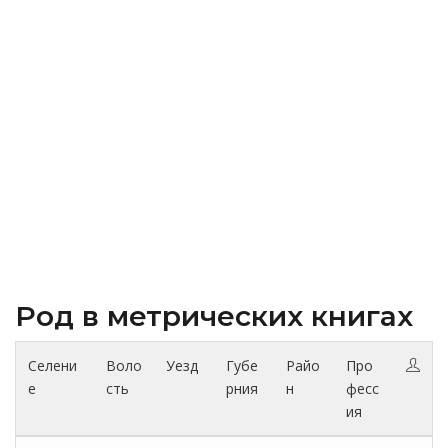
Род в метрических книгах
Селени
Воло
Уезд
Губе
Райо
Про
е
сть
рния
н
фесс
ия