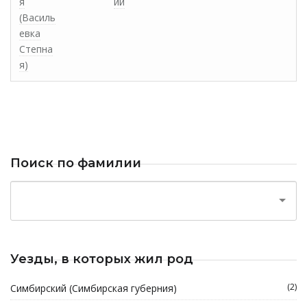
я
ий
(Василь
евка
Степна
я)
Поиск по фамилии
Уезды, в которых жил род
(2)
Симбирский (Симбирская губерния)