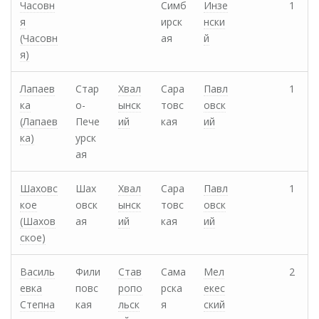
Часовн
Симб
Инзе
1
я
ирск
нски
(Часовн
ая
й
я)
Лапаев
Стар
Хвал
Сара
Павл
1
ка
о-
ынск
товс
овск
(Лапаев
Пече
ий
кая
ий
ка)
урск
ая
Шаховс
Шах
Хвал
Сара
Павл
1
кое
овск
ынск
товс
овск
(Шахов
ая
ий
кая
ий
ское)
Василь
Фили
Став
Сама
Мел
2
евка
повс
ропо
рска
екес
Степна
кая
льск
я
ский