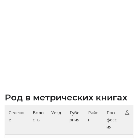
Род в метрических книгах
Селени
Воло
Уезд
Губе
Райо
Про
е
сть
рния
н
фесс
ия