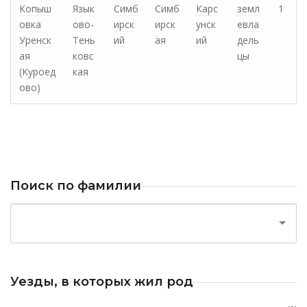
Копыш
Язык
Симб
Симб
Карс
земл
1
овка
ово-
ирск
ирск
унск
евла
Уренск
Тень
ий
ая
ий
дель
ая
ковс
цы
(Куроед
кая
ово)
Поиск по фамилии
Уезды, в которых жил род