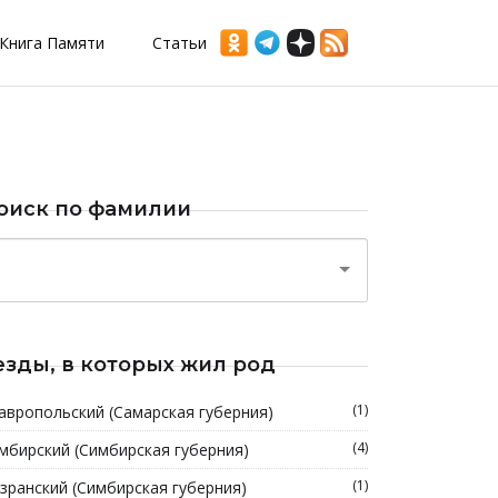
Книга Памяти
Статьи
оиск по фамилии
езды, в которых жил род
(1)
авропольский (Самарская губерния)
(4)
мбирский (Симбирская губерния)
(1)
зранский (Симбирская губерния)