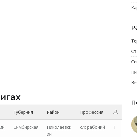
Ка
Р
Те
Ст
Се
Ни
Ве
нигах
П
Губерния
Район
Профессия
ий
Симбирская
Николаевск
с/х рабочий
1
ий