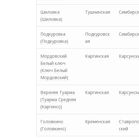
Шиловка
Тушнинская
Симбирс
(Шиловка)
Подкуровка
Подкуровск
Симбирс
(Подкуровка)
ая
Мордовский
Каргинская
Карсунск
Белый ключ
(Ключ Белый
Мордовский)
Верхняя Туарма
Каргинская
Карсунск
(Туарма Средняя
(Каргино))
Головкино
Кременская
Ставроп
(Головкино)
ский