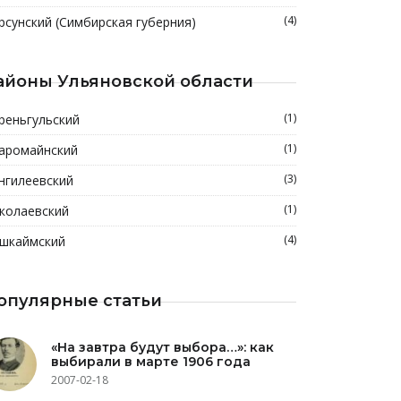
(4)
рсунский (Симбирская губерния)
айоны Ульяновской области
(1)
реньгульский
(1)
аромайнский
(3)
нгилеевский
(1)
колаевский
(4)
шкаймский
опулярные статьи
«На завтра будут выбора…»: как
выбирали в марте 1906 года
2007-02-18