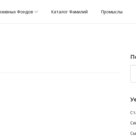
рхивных Фондов
Каталог Фамилий
Промыслы
П
У
Ст
Си
Сы