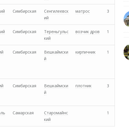
кий
Симбирская
Сенгилеевск
матрос
3
ий
кий
Симбирская
Тереньгульс
возчик дров
1
кий
ий
Симбирская
Вешкаймски
кирпичник
1
й
ий
Симбирская
Вешкаймски
плотник
3
й
оль
Самарская
Старомайнс
1
кий