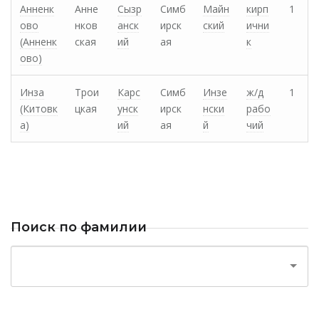
Анненк
Анне
Сызр
Симб
Майн
кирп
1
ово
нков
анск
ирск
ский
ични
(Анненк
ская
ий
ая
к
ово)
Инза
Трои
Карс
Симб
Инзе
ж/д
1
(Китовк
цкая
унск
ирск
нски
рабо
а)
ий
ая
й
чий
Поиск по фамилии