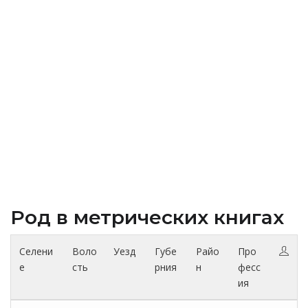
Род в метрических книгах
Селени
Воло
Уезд
Губе
Райо
Про
е
сть
рния
н
фесс
ия