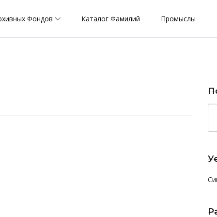
рхивных Фондов
Каталог Фамилий
Промыслы
П
У
Си
Р