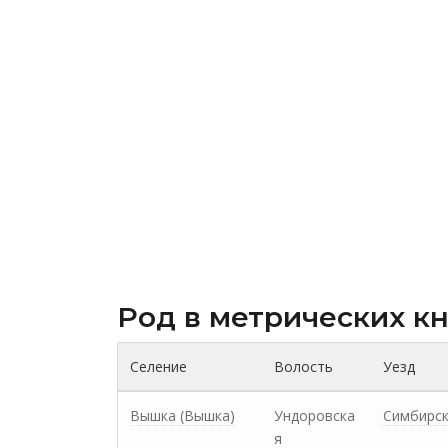
Род в метрических к
Селение
Волость
Уезд
Вышка (Вышка)
Ундоровска
Симбирс
я