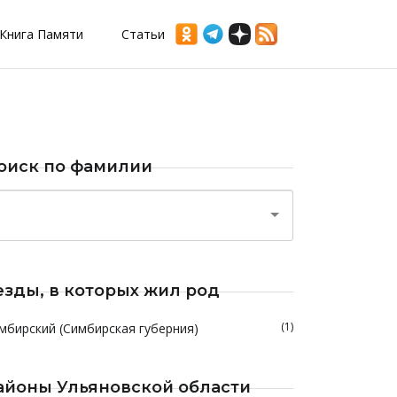
Книга Памяти
Статьи
оиск по фамилии
езды, в которых жил род
(1)
мбирский (Симбирская губерния)
айоны Ульяновской области