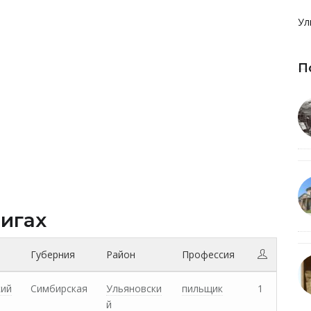
Ул
П
нигах
Губерния
Район
Профессия
кий
Симбирская
Ульяновски
пильщик
1
й