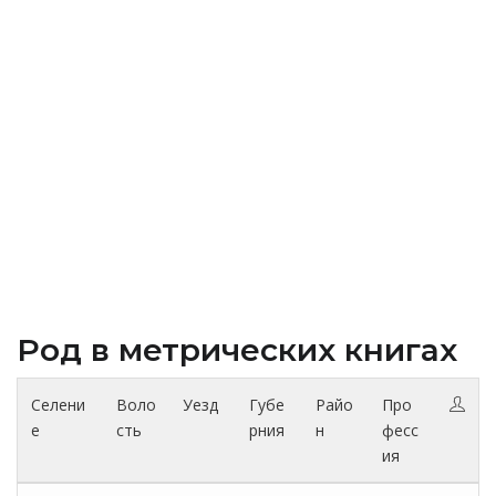
Род в метрических книгах
Селени
Воло
Уезд
Губе
Райо
Про
е
сть
рния
н
фесс
ия