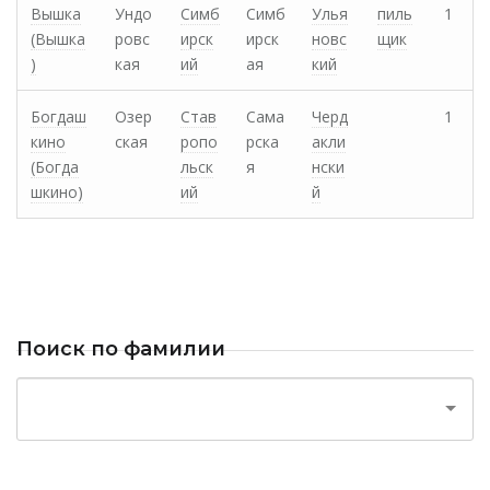
Вышка
Ундо
Симб
Симб
Улья
пиль
1
(Вышка
ровс
ирск
ирск
новс
щик
)
кая
ий
ая
кий
Богдаш
Озер
Став
Сама
Черд
1
кино
ская
ропо
рска
акли
(Богда
льск
я
нски
шкино)
ий
й
Поиск по фамилии