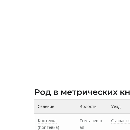
Род в метрических к
Селение
Волость
Уезд
Коптевка
Томышевск
Сызранск
(Коптевка)
ая