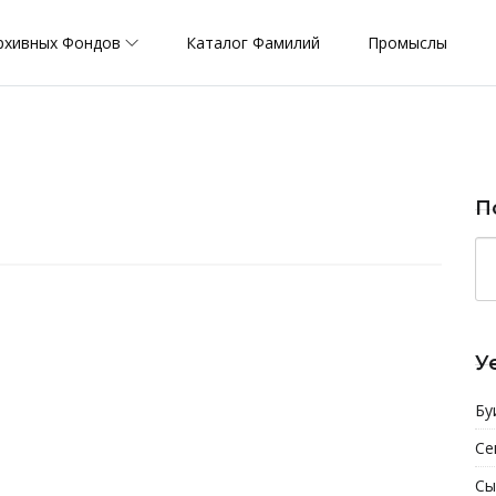
рхивных Фондов
Каталог Фамилий
Промыслы
П
У
Бу
Се
Сы