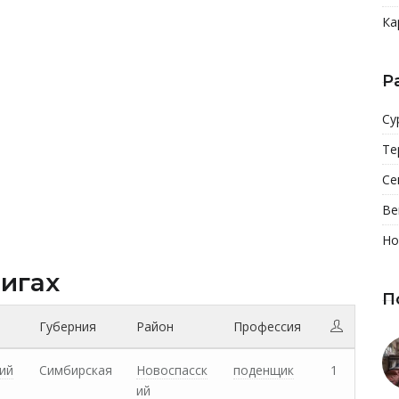
Ка
Р
Су
Те
Се
Ве
Но
нигах
П
Губерния
Район
Профессия
ий
Симбирская
Новоспасск
поденщик
1
ий