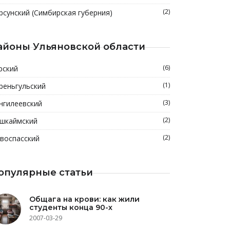
(2)
рсунский (Симбирская губерния)
айоны Ульяновской области
(6)
рский
(1)
реньгульский
(3)
нгилеевский
(2)
шкаймский
(2)
воспасский
опулярные статьи
Общага на крови: как жили
студенты конца 90-х
2007-03-29