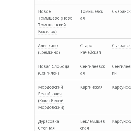
Новое
Томышевск
Сызранск
Томышево (Ново
ая
Томышевский
Выселок)
Алешкино
Старо-
Сызранск
(Еремкино)
Рачейская
Новая Слобода
Сенгилеевск
Сенгилее
(Сенгилей)
ая
ий
Мордовский
Каргинская
Карсунск
Белый ключ
(Ключ Белый
Мордовский)
Дурасовка
Беклемишев
Карсунск
Степная
ская