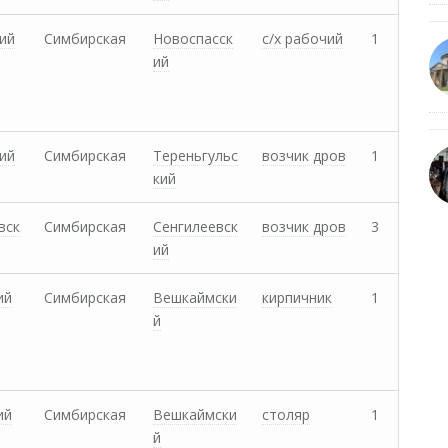
ий
Симбирская
Новоспасск
с/х рабочий
1
ий
ий
Симбирская
Тереньгульс
возчик дров
1
кий
вск
Симбирская
Сенгилеевск
возчик дров
3
ий
ий
Симбирская
Вешкаймски
кирпичник
1
й
ий
Симбирская
Вешкаймски
столяр
1
й