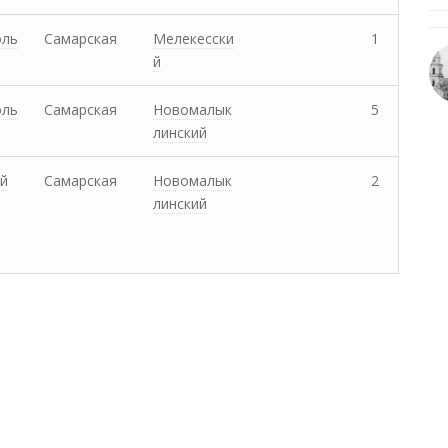
оль
Самарская
Мелекесски
1
й
оль
Самарская
Новомалык
5
линский
й
Самарская
Новомалык
2
линский