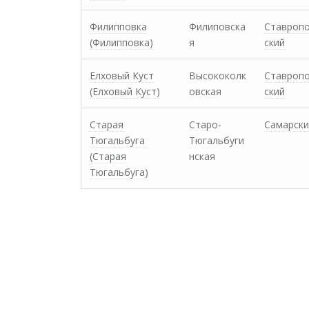
Филипповка
Филиповска
Ставроп
(Филипповка)
я
ский
Елховый Куст
Высококолк
Ставроп
(Елховый Куст)
овская
ский
Старая
Старо-
Самарски
Тюгальбуга
Тюгальбуги
(Старая
нская
Тюгальбуга)