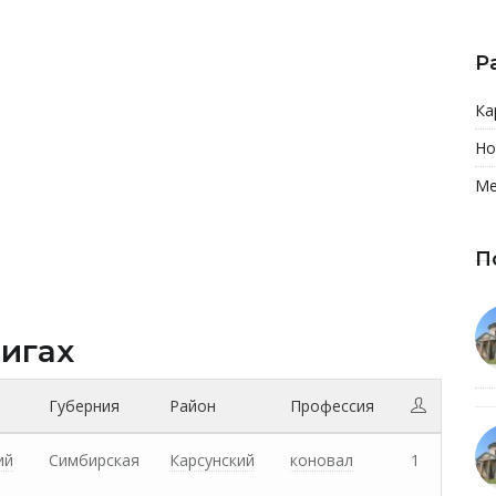
Р
Ка
Но
Ме
П
нигах
Губерния
Район
Профессия
ий
Симбирская
Карсунский
коновал
1