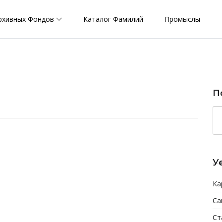
рхивных Фондов
Каталог Фамилий
Промыслы
П
У
Ка
Са
Ст