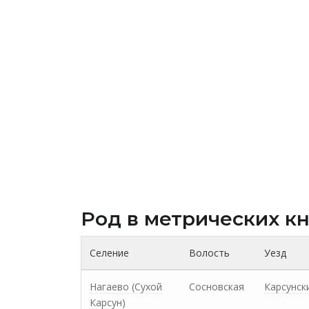
Род в метрических к
Селение
Волость
Уезд
Нагаево (Сухой
Сосновская
Карсунск
Карсун)