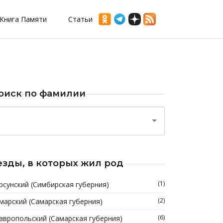
Книга Памяти
Статьи
оиск по фамилии
езды, в которых жил род
(1)
рсунский (Симбирская губерния)
(2)
марский (Самарская губерния)
(6)
авропольский (Самарская губерния)